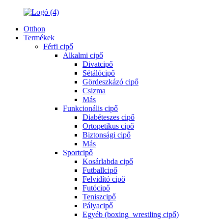
Otthon
Termékek
Férfi cipő
Alkalmi cipő
Divatcipő
Sétálócipő
Gördeszkázó cipő
Csizma
Más
Funkcionális cipő
Diabéteszes cipő
Ortopetikus cipő
Biztonsági cipő
Más
Sportcipő
Kosárlabda cipő
Futballcipő
Felvidító cipő
Futócipő
Teniszcipő
Pályacipő
Egyéb (boxing_wrestling cipő)