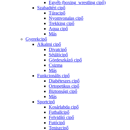
Egyéb (boxing_wrestling cipő)
Szabadtéri cipő
Túracipő
Nyomvonalas cipő
Trekking cipő
Aqua cipő
Más
Gyerekcipő
Alkalmi cipő
Divatcipő
Sétálócipő
Gördeszkázó cipő
Csizma
Más
Funkcionális cipő
Diabéteszes cipő
Ortopetikus cipő
Biztonsági cipő
Más
Sportcipő
Kosárlabda cipő
Futballcipő
Felvidító cipő
Futócipő
Teniszcipő