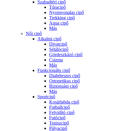
Szabadtéri cipő
Túracipő
Nyomvonalas cipő
Trekking cipő
Aqua cipő
Más
Női cipő
Alkalmi cipő
Divatcipő
Sétálócipő
Gördeszkázó cipő
Csizma
Más
Funkcionális cipő
Diabéteszes cipő
Ortopetikus cipő
Biztonsági cipő
Más
Sportcipő
Kosárlabda cipő
Futballcipő
Felvidító cipő
Futócipő
Teniszcipő
Pályacipő