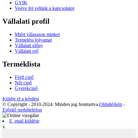
GYIK
Vegye fel velünk a kapcsolatot
Vállalati profil
Miért válasszon minket
Termelési folyamat
Vállalati előny
Vállalati erő
Terméklista
Férfi cipő
Női cipő
Gyerekcipő
Küldje el a kérdést
© Copyright - 2010-2024: Minden jog fenntartva.
Oldaltérkép
-
Erősítő mobiltelefon
E -mail küldése
x