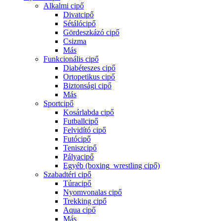
Alkalmi cipő
Divatcipő
Sétálócipő
Gördeszkázó cipő
Csizma
Más
Funkcionális cipő
Diabéteszes cipő
Ortopetikus cipő
Biztonsági cipő
Más
Sportcipő
Kosárlabda cipő
Futballcipő
Felvidító cipő
Futócipő
Teniszcipő
Pályacipő
Egyéb (boxing_wrestling cipő)
Szabadtéri cipő
Túracipő
Nyomvonalas cipő
Trekking cipő
Aqua cipő
Más