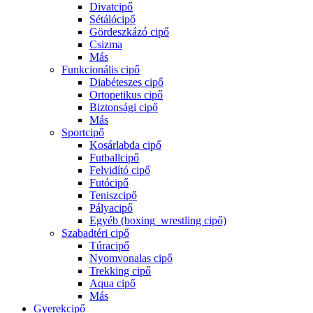
Divatcipő
Sétálócipő
Gördeszkázó cipő
Csizma
Más
Funkcionális cipő
Diabéteszes cipő
Ortopetikus cipő
Biztonsági cipő
Más
Sportcipő
Kosárlabda cipő
Futballcipő
Felvidító cipő
Futócipő
Teniszcipő
Pályacipő
Egyéb (boxing_wrestling cipő)
Szabadtéri cipő
Túracipő
Nyomvonalas cipő
Trekking cipő
Aqua cipő
Más
Gyerekcipő