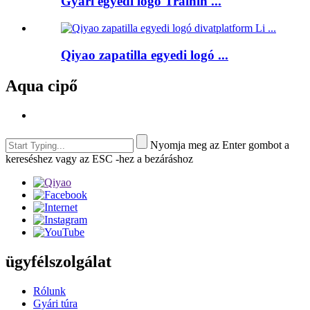
Gyári egyedi logo Trainin ...
Qiyao zapatilla egyedi logó ...
Aqua cipő
Nyomja meg az Enter gombot a
kereséshez vagy az ESC -hez a bezáráshoz
ügyfélszolgálat
Rólunk
Gyári túra