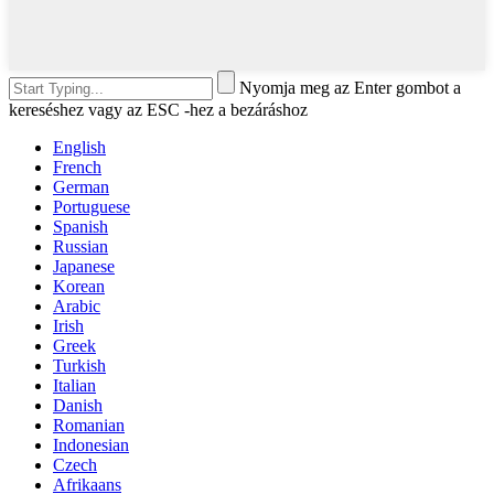
Nyomja meg az Enter gombot a
kereséshez vagy az ESC -hez a bezáráshoz
English
French
German
Portuguese
Spanish
Russian
Japanese
Korean
Arabic
Irish
Greek
Turkish
Italian
Danish
Romanian
Indonesian
Czech
Afrikaans