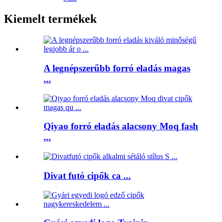
Kiemelt termékek
A legnépszerűbb forró eladás magas
...
Qiyao forró eladás alacsony Moq fash
...
Divat futó cipők ca ...