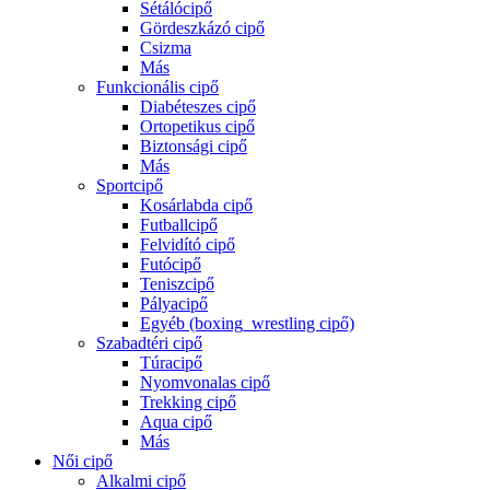
Sétálócipő
Gördeszkázó cipő
Csizma
Más
Funkcionális cipő
Diabéteszes cipő
Ortopetikus cipő
Biztonsági cipő
Más
Sportcipő
Kosárlabda cipő
Futballcipő
Felvidító cipő
Futócipő
Teniszcipő
Pályacipő
Egyéb (boxing_wrestling cipő)
Szabadtéri cipő
Túracipő
Nyomvonalas cipő
Trekking cipő
Aqua cipő
Más
Női cipő
Alkalmi cipő