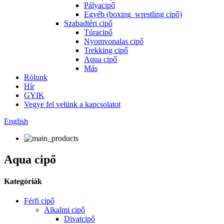
Pályacipő
Egyéb (boxing_wrestling cipő)
Szabadtéri cipő
Túracipő
Nyomvonalas cipő
Trekking cipő
Aqua cipő
Más
Rólunk
Hír
GYIK
Vegye fel velünk a kapcsolatot
English
Aqua cipő
Kategóriák
Férfi cipő
Alkalmi cipő
Divatcipő