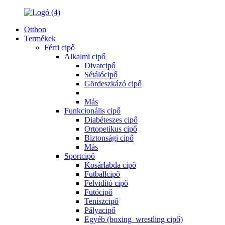
Otthon
Termékek
Férfi cipő
Alkalmi cipő
Divatcipő
Sétálócipő
Gördeszkázó cipő
Más
Funkcionális cipő
Diabéteszes cipő
Ortopetikus cipő
Biztonsági cipő
Más
Sportcipő
Kosárlabda cipő
Futballcipő
Felvidító cipő
Futócipő
Teniszcipő
Pályacipő
Egyéb (boxing_wrestling cipő)