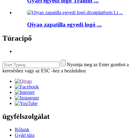
Gyári egyedi logo Trainin ...
Qiyao zapatilla egyedi logó ...
Túracipő
Nyomja meg az Enter gombot a
kereséshez vagy az ESC -hez a bezáráshoz
ügyfélszolgálat
Rólunk
Gyári túra