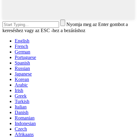
Nyomja meg az Enter gombot a
kereséshez vagy az ESC -hez a bezáráshoz
English
French
German
Portuguese
Spanish
Russian
Japanese
Korean
Arabic
Irish
Greek
Turkish
Italian
Danish
Romanian
Indonesian
Czech
Afrikaans