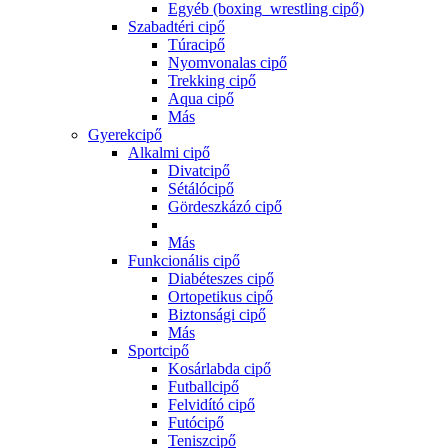
Egyéb (boxing_wrestling cipő)
Szabadtéri cipő
Túracipő
Nyomvonalas cipő
Trekking cipő
Aqua cipő
Más
Gyerekcipő
Alkalmi cipő
Divatcipő
Sétálócipő
Gördeszkázó cipő
Más
Funkcionális cipő
Diabéteszes cipő
Ortopetikus cipő
Biztonsági cipő
Más
Sportcipő
Kosárlabda cipő
Futballcipő
Felvidító cipő
Futócipő
Teniszcipő