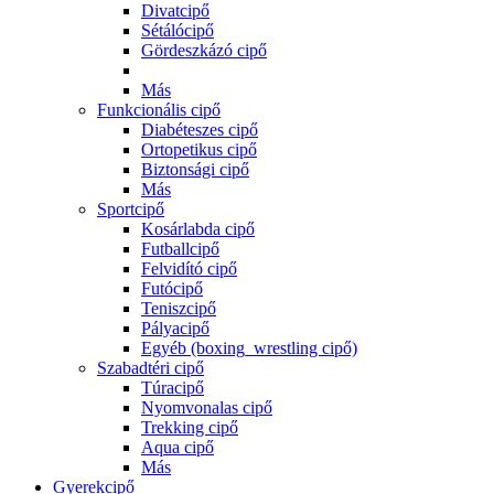
Divatcipő
Sétálócipő
Gördeszkázó cipő
Más
Funkcionális cipő
Diabéteszes cipő
Ortopetikus cipő
Biztonsági cipő
Más
Sportcipő
Kosárlabda cipő
Futballcipő
Felvidító cipő
Futócipő
Teniszcipő
Pályacipő
Egyéb (boxing_wrestling cipő)
Szabadtéri cipő
Túracipő
Nyomvonalas cipő
Trekking cipő
Aqua cipő
Más
Gyerekcipő