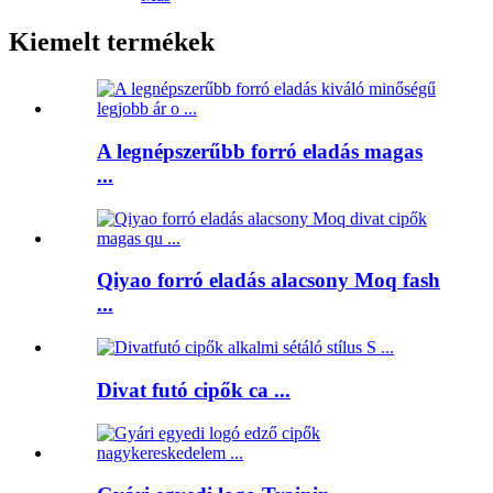
Kiemelt termékek
A legnépszerűbb forró eladás magas
...
Qiyao forró eladás alacsony Moq fash
...
Divat futó cipők ca ...