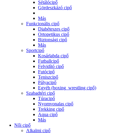
Sétálócipő
Gördeszkázó cipő
Más
Funkcionális cipő
Diabéteszes cipő
Ortopetikus cipő
Biztonsági cipő
Más
Sportcipő
Kosárlabda cipő
Futballcipő
Felvidító cipő
Futócipő
Teniszcipő
Pályacipő
Egyéb (boxing_wrestling cipő)
Szabadtéri cipő
Túracipő
Nyomvonalas cipő
Trekking cipő
Aqua cipő
Más
Női cipő
Alkalmi cipő