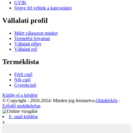
GYIK
Vegye fel velünk a kapcsolatot
Vállalati profil
Miért válasszon minket
Termelési folyamat
Vállalati előny
Vállalati erő
Terméklista
Férfi cipő
Női cipő
Gyerekcipő
Küldje el a kérdést
© Copyright - 2010-2024: Minden jog fenntartva.
Oldaltérkép
-
Erősítő mobiltelefon
E -mail küldése
x