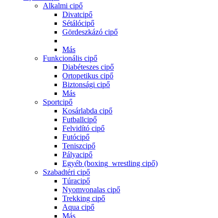
Alkalmi cipő
Divatcipő
Sétálócipő
Gördeszkázó cipő
Más
Funkcionális cipő
Diabéteszes cipő
Ortopetikus cipő
Biztonsági cipő
Más
Sportcipő
Kosárlabda cipő
Futballcipő
Felvidító cipő
Futócipő
Teniszcipő
Pályacipő
Egyéb (boxing_wrestling cipő)
Szabadtéri cipő
Túracipő
Nyomvonalas cipő
Trekking cipő
Aqua cipő
Más