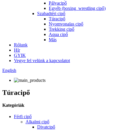
Pályacipő
Egyéb (boxing_wrestling cipő)
Szabadtéri cipő
Túracipő
Nyomvonalas cipő
Trekking cipő
Aqua cipő
Más
Rólunk
Hír
GYIK
Vegye fel velünk a kapcsolatot
English
Túracipő
Kategóriák
Férfi cipő
Alkalmi cipő
Divatcipő