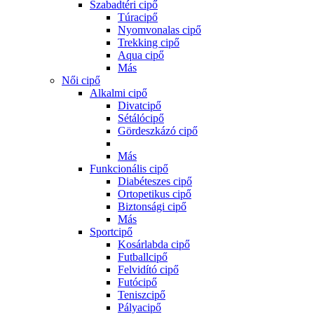
Szabadtéri cipő
Túracipő
Nyomvonalas cipő
Trekking cipő
Aqua cipő
Más
Női cipő
Alkalmi cipő
Divatcipő
Sétálócipő
Gördeszkázó cipő
Más
Funkcionális cipő
Diabéteszes cipő
Ortopetikus cipő
Biztonsági cipő
Más
Sportcipő
Kosárlabda cipő
Futballcipő
Felvidító cipő
Futócipő
Teniszcipő
Pályacipő