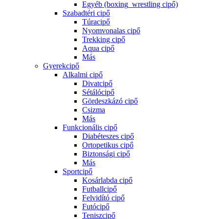
Egyéb (boxing_wrestling cipő)
Szabadtéri cipő
Túracipő
Nyomvonalas cipő
Trekking cipő
Aqua cipő
Más
Gyerekcipő
Alkalmi cipő
Divatcipő
Sétálócipő
Gördeszkázó cipő
Csizma
Más
Funkcionális cipő
Diabéteszes cipő
Ortopetikus cipő
Biztonsági cipő
Más
Sportcipő
Kosárlabda cipő
Futballcipő
Felvidító cipő
Futócipő
Teniszcipő