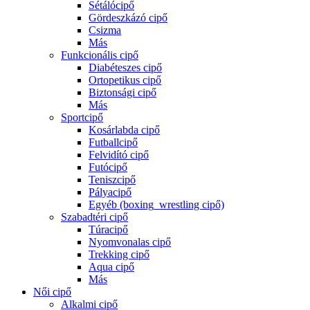
Sétálócipő
Gördeszkázó cipő
Csizma
Más
Funkcionális cipő
Diabéteszes cipő
Ortopetikus cipő
Biztonsági cipő
Más
Sportcipő
Kosárlabda cipő
Futballcipő
Felvidító cipő
Futócipő
Teniszcipő
Pályacipő
Egyéb (boxing_wrestling cipő)
Szabadtéri cipő
Túracipő
Nyomvonalas cipő
Trekking cipő
Aqua cipő
Más
Női cipő
Alkalmi cipő