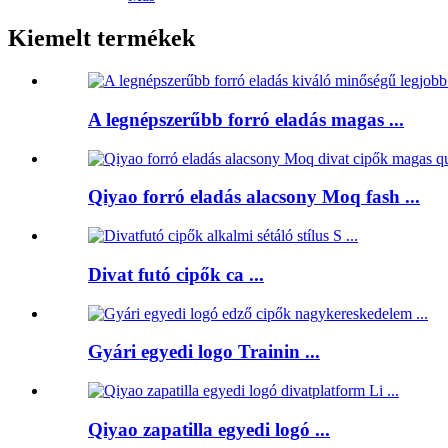
Kiemelt termékek
A legnépszerűbb forró eladás magas ...
Qiyao forró eladás alacsony Moq fash ...
Divat futó cipők ca ...
Gyári egyedi logo Trainin ...
Qiyao zapatilla egyedi logó ...