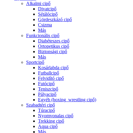
Alkalmi cipő
Divatcipő
Sétálócipő
Gördeszkázó cipő
Csizma
Más
Funkcionális cipő
Diabéteszes cipő
Ortopetikus cipő
Biztonsági cipő
Más
Sportcipő
Kosárlabda cipő
Futballcipő
Felvidító cipő
Futócipő
Teniszcipő
Pályacipő
Egyéb (boxing_wrestling cipő)
Szabadtéri cipő
Túracipő
Nyomvonalas cipő
Trekking cipő
Aqua cipő
Más