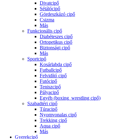
Divatcipő
Sétálócipő
Gördeszkázó cipő
Csizma
Más
Funkcionális cipő
Diabéteszes cipő
Ortopetikus cipő
Biztonsági cipő
Más
Sportcipő
Kosárlabda cipő
Futballcipő
Felvidító cipő
Futócipő
Teniszcipő
Pályacipő
Egyéb (boxing_wrestling cipő)
Szabadtéri cipő
Túracipő
Nyomvonalas cipő
Trekking cipő
Aqua cipő
Más
Gyerekcipő