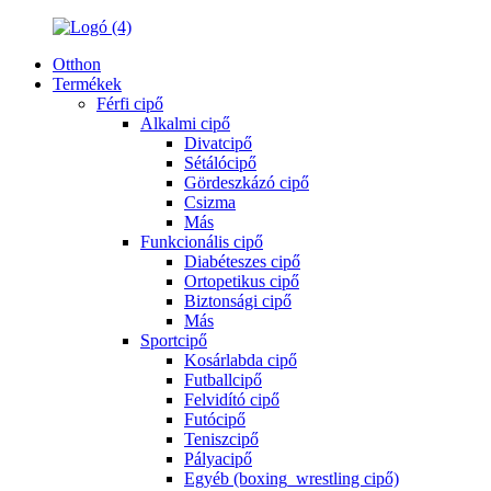
Otthon
Termékek
Férfi cipő
Alkalmi cipő
Divatcipő
Sétálócipő
Gördeszkázó cipő
Csizma
Más
Funkcionális cipő
Diabéteszes cipő
Ortopetikus cipő
Biztonsági cipő
Más
Sportcipő
Kosárlabda cipő
Futballcipő
Felvidító cipő
Futócipő
Teniszcipő
Pályacipő
Egyéb (boxing_wrestling cipő)