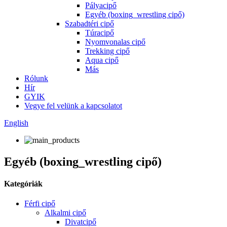
Pályacipő
Egyéb (boxing_wrestling cipő)
Szabadtéri cipő
Túracipő
Nyomvonalas cipő
Trekking cipő
Aqua cipő
Más
Rólunk
Hír
GYIK
Vegye fel velünk a kapcsolatot
English
Egyéb (boxing_wrestling cipő)
Kategóriák
Férfi cipő
Alkalmi cipő
Divatcipő