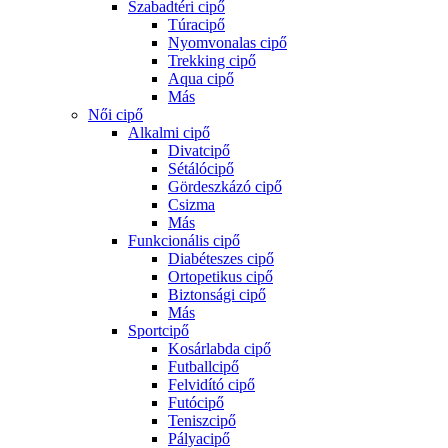
Szabadtéri cipő
Túracipő
Nyomvonalas cipő
Trekking cipő
Aqua cipő
Más
Női cipő
Alkalmi cipő
Divatcipő
Sétálócipő
Gördeszkázó cipő
Csizma
Más
Funkcionális cipő
Diabéteszes cipő
Ortopetikus cipő
Biztonsági cipő
Más
Sportcipő
Kosárlabda cipő
Futballcipő
Felvidító cipő
Futócipő
Teniszcipő
Pályacipő