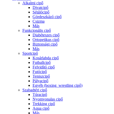
Alkalmi cipő
Divatcipő
Sétálócipő
Gördeszkázó cipő
Csizma
Más
Funkcionális cipő
Diabéteszes cipő
Ortopetikus cipő
Biztonsági cipő
Más
Sportcipő
Kosárlabda cipő
Futballcipő
Felvidító cipő
Futócipő
Teniszcipő
Pályacipő
Egyéb (boxing_wrestling cipő)
Szabadtéri cipő
Túracipő
Nyomvonalas cipő
Trekking cipő
Aqua cipő
Más