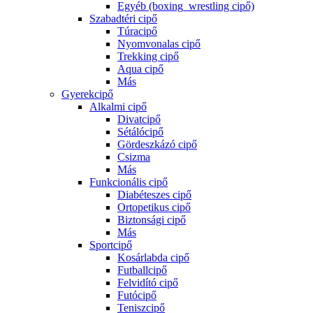
Egyéb (boxing_wrestling cipő)
Szabadtéri cipő
Túracipő
Nyomvonalas cipő
Trekking cipő
Aqua cipő
Más
Gyerekcipő
Alkalmi cipő
Divatcipő
Sétálócipő
Gördeszkázó cipő
Csizma
Más
Funkcionális cipő
Diabéteszes cipő
Ortopetikus cipő
Biztonsági cipő
Más
Sportcipő
Kosárlabda cipő
Futballcipő
Felvidító cipő
Futócipő
Teniszcipő