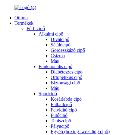
Otthon
Termékek
Férfi cipő
Alkalmi cipő
Divatcipő
Sétálócipő
Gördeszkázó cipő
Csizma
Más
Funkcionális cipő
Diabéteszes cipő
Ortopetikus cipő
Biztonsági cipő
Más
Sportcipő
Kosárlabda cipő
Futballcipő
Felvidító cipő
Futócipő
Teniszcipő
Pályacipő
Egyéb (boxing_wrestling cipő)