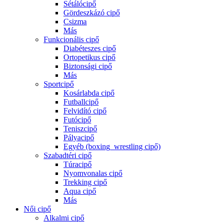
Sétálócipő
Gördeszkázó cipő
Csizma
Más
Funkcionális cipő
Diabéteszes cipő
Ortopetikus cipő
Biztonsági cipő
Más
Sportcipő
Kosárlabda cipő
Futballcipő
Felvidító cipő
Futócipő
Teniszcipő
Pályacipő
Egyéb (boxing_wrestling cipő)
Szabadtéri cipő
Túracipő
Nyomvonalas cipő
Trekking cipő
Aqua cipő
Más
Női cipő
Alkalmi cipő