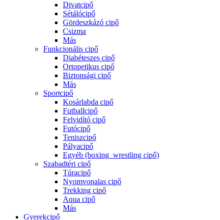
Divatcipő
Sétálócipő
Gördeszkázó cipő
Csizma
Más
Funkcionális cipő
Diabéteszes cipő
Ortopetikus cipő
Biztonsági cipő
Más
Sportcipő
Kosárlabda cipő
Futballcipő
Felvidító cipő
Futócipő
Teniszcipő
Pályacipő
Egyéb (boxing_wrestling cipő)
Szabadtéri cipő
Túracipő
Nyomvonalas cipő
Trekking cipő
Aqua cipő
Más
Gyerekcipő