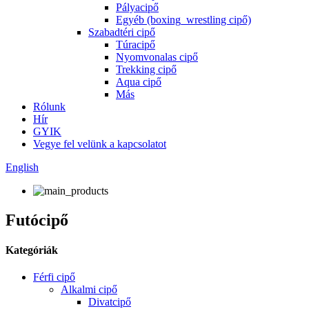
Pályacipő
Egyéb (boxing_wrestling cipő)
Szabadtéri cipő
Túracipő
Nyomvonalas cipő
Trekking cipő
Aqua cipő
Más
Rólunk
Hír
GYIK
Vegye fel velünk a kapcsolatot
English
Futócipő
Kategóriák
Férfi cipő
Alkalmi cipő
Divatcipő