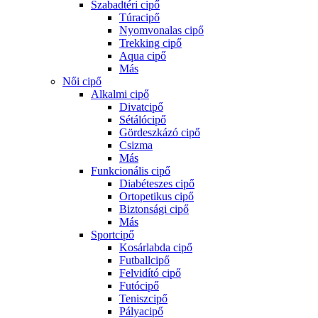
Szabadtéri cipő
Túracipő
Nyomvonalas cipő
Trekking cipő
Aqua cipő
Más
Női cipő
Alkalmi cipő
Divatcipő
Sétálócipő
Gördeszkázó cipő
Csizma
Más
Funkcionális cipő
Diabéteszes cipő
Ortopetikus cipő
Biztonsági cipő
Más
Sportcipő
Kosárlabda cipő
Futballcipő
Felvidító cipő
Futócipő
Teniszcipő
Pályacipő