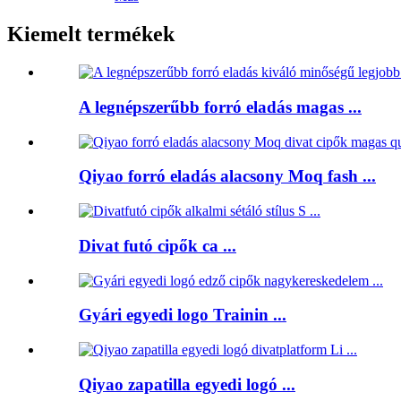
Kiemelt termékek
A legnépszerűbb forró eladás magas ...
Qiyao forró eladás alacsony Moq fash ...
Divat futó cipők ca ...
Gyári egyedi logo Trainin ...
Qiyao zapatilla egyedi logó ...