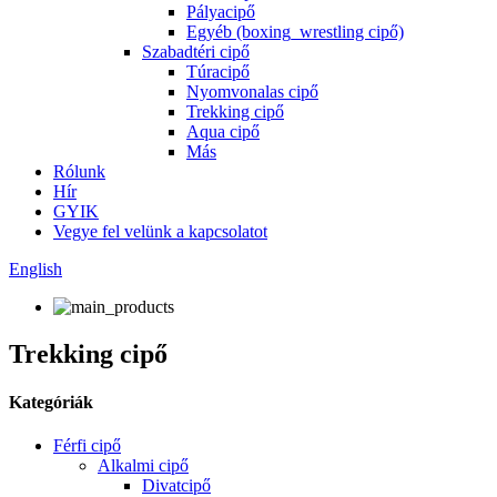
Pályacipő
Egyéb (boxing_wrestling cipő)
Szabadtéri cipő
Túracipő
Nyomvonalas cipő
Trekking cipő
Aqua cipő
Más
Rólunk
Hír
GYIK
Vegye fel velünk a kapcsolatot
English
Trekking cipő
Kategóriák
Férfi cipő
Alkalmi cipő
Divatcipő