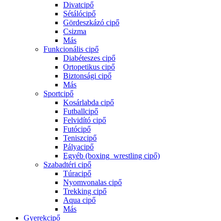
Divatcipő
Sétálócipő
Gördeszkázó cipő
Csizma
Más
Funkcionális cipő
Diabéteszes cipő
Ortopetikus cipő
Biztonsági cipő
Más
Sportcipő
Kosárlabda cipő
Futballcipő
Felvidító cipő
Futócipő
Teniszcipő
Pályacipő
Egyéb (boxing_wrestling cipő)
Szabadtéri cipő
Túracipő
Nyomvonalas cipő
Trekking cipő
Aqua cipő
Más
Gyerekcipő