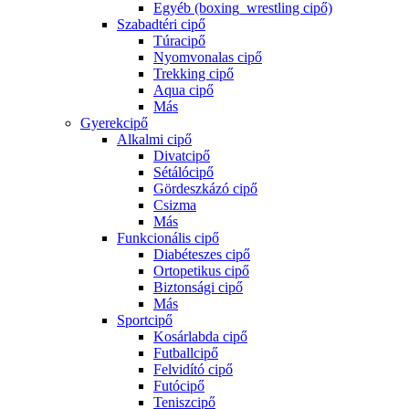
Egyéb (boxing_wrestling cipő)
Szabadtéri cipő
Túracipő
Nyomvonalas cipő
Trekking cipő
Aqua cipő
Más
Gyerekcipő
Alkalmi cipő
Divatcipő
Sétálócipő
Gördeszkázó cipő
Csizma
Más
Funkcionális cipő
Diabéteszes cipő
Ortopetikus cipő
Biztonsági cipő
Más
Sportcipő
Kosárlabda cipő
Futballcipő
Felvidító cipő
Futócipő
Teniszcipő