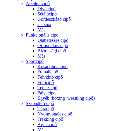
Alkalmi cipő
Divatcipő
Sétálócipő
Gördeszkázó cipő
Csizma
Más
Funkcionális cipő
Diabéteszes cipő
Ortopetikus cipő
Biztonsági cipő
Más
Sportcipő
Kosárlabda cipő
Futballcipő
Felvidító cipő
Futócipő
Teniszcipő
Pályacipő
Egyéb (boxing_wrestling cipő)
Szabadtéri cipő
Túracipő
Nyomvonalas cipő
Trekking cipő
Aqua cipő
Más