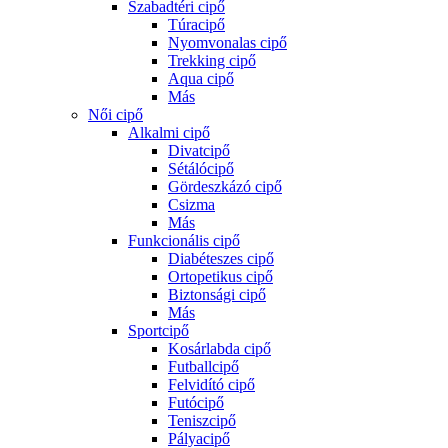
Szabadtéri cipő
Túracipő
Nyomvonalas cipő
Trekking cipő
Aqua cipő
Más
Női cipő
Alkalmi cipő
Divatcipő
Sétálócipő
Gördeszkázó cipő
Csizma
Más
Funkcionális cipő
Diabéteszes cipő
Ortopetikus cipő
Biztonsági cipő
Más
Sportcipő
Kosárlabda cipő
Futballcipő
Felvidító cipő
Futócipő
Teniszcipő
Pályacipő