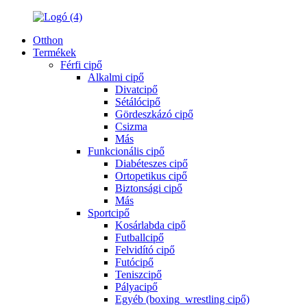
Otthon
Termékek
Férfi cipő
Alkalmi cipő
Divatcipő
Sétálócipő
Gördeszkázó cipő
Csizma
Más
Funkcionális cipő
Diabéteszes cipő
Ortopetikus cipő
Biztonsági cipő
Más
Sportcipő
Kosárlabda cipő
Futballcipő
Felvidító cipő
Futócipő
Teniszcipő
Pályacipő
Egyéb (boxing_wrestling cipő)