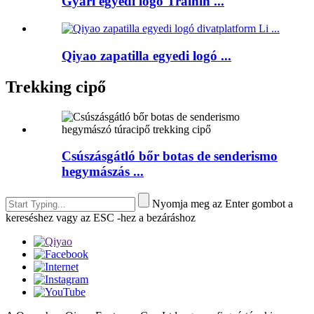
Gyári egyedi logo Trainin ...
Qiyao zapatilla egyedi logó ...
Trekking cipő
Csúszásgátló bőr botas de senderismo
hegymászás ...
Nyomja meg az Enter gombot a
kereséshez vagy az ESC -hez a bezáráshoz