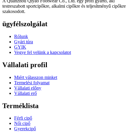
A Quanzhou Qiyao Footwear Co., Ltd. egy profi gyártó, aki
testreszabott sportcipőkre, alkalmi cipőkre és teljesítményű cipőkre
szakosodott.
ügyfélszolgálat
Rólunk
Gyári túra
GYIK
Vegye fel velünk a kapcsolatot
Vállalati profil
Miért válasszon minket
Termelési folyamat
Vállalati előny
Vállalati erő
Terméklista
Férfi cipő
Női cipő
Gyerekcipő