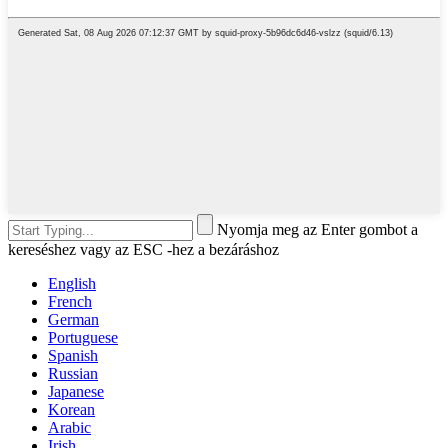
Nyomja meg az Enter gombot a
kereséshez vagy az ESC -hez a bezáráshoz
English
French
German
Portuguese
Spanish
Russian
Japanese
Korean
Arabic
Irish