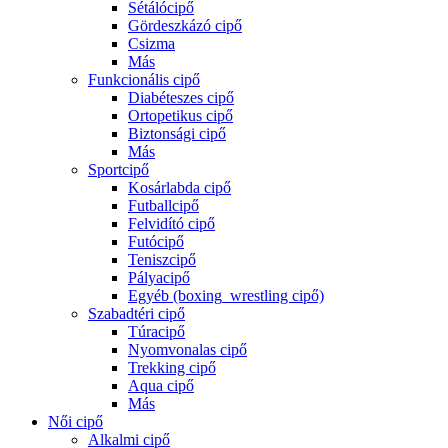
Sétálócipő
Gördeszkázó cipő
Csizma
Más
Funkcionális cipő
Diabéteszes cipő
Ortopetikus cipő
Biztonsági cipő
Más
Sportcipő
Kosárlabda cipő
Futballcipő
Felvidító cipő
Futócipő
Teniszcipő
Pályacipő
Egyéb (boxing_wrestling cipő)
Szabadtéri cipő
Túracipő
Nyomvonalas cipő
Trekking cipő
Aqua cipő
Más
Női cipő
Alkalmi cipő