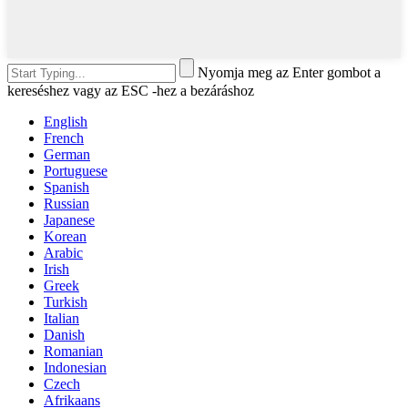
Nyomja meg az Enter gombot a
kereséshez vagy az ESC -hez a bezáráshoz
English
French
German
Portuguese
Spanish
Russian
Japanese
Korean
Arabic
Irish
Greek
Turkish
Italian
Danish
Romanian
Indonesian
Czech
Afrikaans