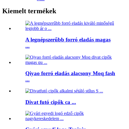
Kiemelt termékek
A legnépszerűbb forró eladás magas
...
Qiyao forró eladás alacsony Moq fash
...
Divat futó cipők ca ...