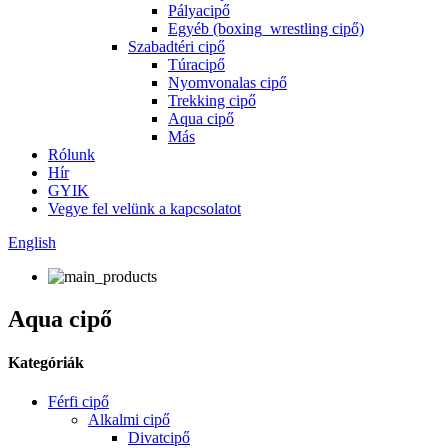
Pályacipő
Egyéb (boxing_wrestling cipő)
Szabadtéri cipő
Túracipő
Nyomvonalas cipő
Trekking cipő
Aqua cipő
Más
Rólunk
Hír
GYIK
Vegye fel velünk a kapcsolatot
English
Aqua cipő
Kategóriák
Férfi cipő
Alkalmi cipő
Divatcipő