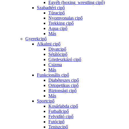
Egyéb (boxing_wrestling cipő)
Szabadtéri cipő
Túracipő
Nyomvonalas cipő
Trekking cipő
Aqua cipő
Más
Gyerekcipő
Alkalmi cipő
Divatcipő
Sétálócipő
Gördeszkázó cipő
Csizma
Más
Funkcionális cipő
Diabéteszes cipő
Ortopetikus cipő
Biztonsági cipő
Más
Sportcipő
Kosárlabda cipő
Futballcipő
Felvidító cipő
Futócipő
Teniszcipő