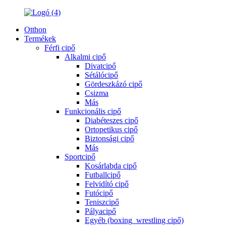
Otthon
Termékek
Férfi cipő
Alkalmi cipő
Divatcipő
Sétálócipő
Gördeszkázó cipő
Csizma
Más
Funkcionális cipő
Diabéteszes cipő
Ortopetikus cipő
Biztonsági cipő
Más
Sportcipő
Kosárlabda cipő
Futballcipő
Felvidító cipő
Futócipő
Teniszcipő
Pályacipő
Egyéb (boxing_wrestling cipő)