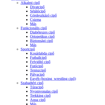
Alkalmi cipő
Divatcipő
Sétálócipő
Gördeszkázó cipő
Csizma
Más
Funkcionális cipő
Diabéteszes cipő
Ortopetikus cipő
Biztonsági cipő
Más
Sportcipő
Kosárlabda cipő
Futballcipő
Felvidító cipő
Futócipő
Teniszcipő
Pályacipő
Egyéb (boxing_wrestling cipő)
Szabadtéri cipő
Túracipő
Nyomvonalas cipő
Trekking cipő
Aqua cipő
Más