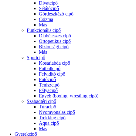
Divatcipő
Sétálócipő
Gördeszkázó cipő
Csizma
Más
Funkcionális cipő
Diabéteszes cipő
Ortopetikus cipő
Biztonsági cipő
Más
Sportcipő
Kosárlabda cipő
Futballcipő
Felvidító cipő
Futócipő
Teniszcipő
Pályacipő
Egyéb (boxing_wrestling cipő)
Szabadtéri cipő
Túracipő
Nyomvonalas cipő
Trekking cipő
Aqua cipő
Más
Gyerekcipő