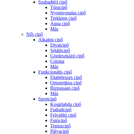
Szabadtéri cipő
Túracipő
Nyomvonalas cipő
Trekking cipő
Aqua cipő
Más
Női cipő
Alkalmi cipő
Divatcipő
Sétálócipő
Gördeszkázó cipő
Csizma
Más
Funkcionális cipő
Diabéteszes cipő
Ortopetikus cipő
Biztonsági cipő
Más
Sportcipő
Kosárlabda cipő
Futballcipő
Felvidító cipő
Futócipő
Teniszcipő
Pályacipő