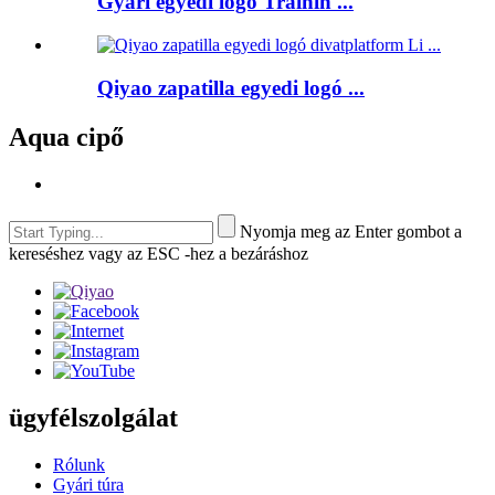
Gyári egyedi logo Trainin ...
Qiyao zapatilla egyedi logó ...
Aqua cipő
Nyomja meg az Enter gombot a
kereséshez vagy az ESC -hez a bezáráshoz
ügyfélszolgálat
Rólunk
Gyári túra