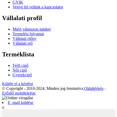
GYIK
Vegye fel velünk a kapcsolatot
Vállalati profil
Miért válasszon minket
Termelési folyamat
Vállalati előny
Vállalati erő
Terméklista
Férfi cipő
Női cipő
Gyerekcipő
Küldje el a kérdést
© Copyright - 2010-2024: Minden jog fenntartva.
Oldaltérkép
-
Erősítő mobiltelefon
E -mail küldése
x