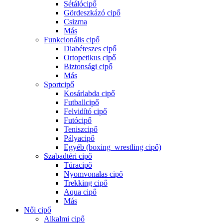
Sétálócipő
Gördeszkázó cipő
Csizma
Más
Funkcionális cipő
Diabéteszes cipő
Ortopetikus cipő
Biztonsági cipő
Más
Sportcipő
Kosárlabda cipő
Futballcipő
Felvidító cipő
Futócipő
Teniszcipő
Pályacipő
Egyéb (boxing_wrestling cipő)
Szabadtéri cipő
Túracipő
Nyomvonalas cipő
Trekking cipő
Aqua cipő
Más
Női cipő
Alkalmi cipő