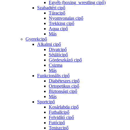
Egyéb (boxing_wrestling cipő)
Szabadtéri cipő
Túracipő
Nyomvonalas cipő
Trekking cipő
Aqua cipő
Más
Gyerekcipő
Alkalmi cipő
Divatcipő
Sétálócipő
Gördeszkázó cipő
Csizma
Más
Funkcionális cipő
Diabéteszes cipő
Ortopetikus cipő
Biztonsági cipő
Más
Sportcipő
Kosárlabda cipő
Futballcipő
Felvidító cipő
Futócipő
Teniszcipő