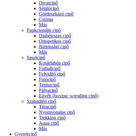
Divatcipő
Sétálócipő
Gördeszkázó cipő
Csizma
Más
Funkcionális cipő
Diabéteszes cipő
Ortopetikus cipő
Biztonsági cipő
Más
Sportcipő
Kosárlabda cipő
Futballcipő
Felvidító cipő
Futócipő
Teniszcipő
Pályacipő
Egyéb (boxing_wrestling cipő)
Szabadtéri cipő
Túracipő
Nyomvonalas cipő
Trekking cipő
Aqua cipő
Más
Gyerekcipő