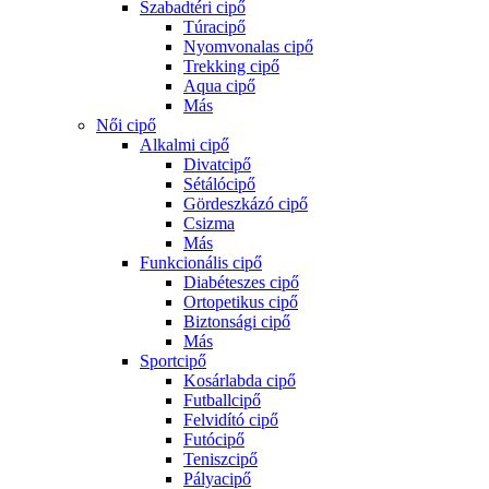
Szabadtéri cipő
Túracipő
Nyomvonalas cipő
Trekking cipő
Aqua cipő
Más
Női cipő
Alkalmi cipő
Divatcipő
Sétálócipő
Gördeszkázó cipő
Csizma
Más
Funkcionális cipő
Diabéteszes cipő
Ortopetikus cipő
Biztonsági cipő
Más
Sportcipő
Kosárlabda cipő
Futballcipő
Felvidító cipő
Futócipő
Teniszcipő
Pályacipő