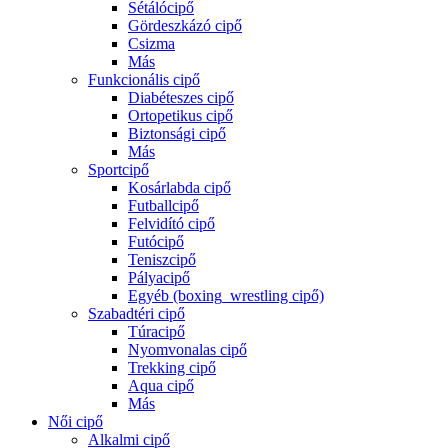
Sétálócipő
Gördeszkázó cipő
Csizma
Más
Funkcionális cipő
Diabéteszes cipő
Ortopetikus cipő
Biztonsági cipő
Más
Sportcipő
Kosárlabda cipő
Futballcipő
Felvidító cipő
Futócipő
Teniszcipő
Pályacipő
Egyéb (boxing_wrestling cipő)
Szabadtéri cipő
Túracipő
Nyomvonalas cipő
Trekking cipő
Aqua cipő
Más
Női cipő
Alkalmi cipő