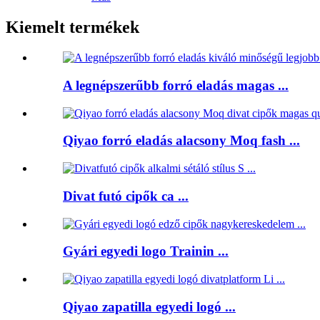
Kiemelt termékek
A legnépszerűbb forró eladás magas ...
Qiyao forró eladás alacsony Moq fash ...
Divat futó cipők ca ...
Gyári egyedi logo Trainin ...
Qiyao zapatilla egyedi logó ...