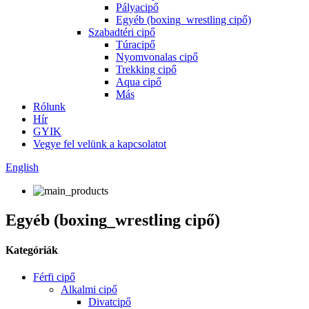
Pályacipő
Egyéb (boxing_wrestling cipő)
Szabadtéri cipő
Túracipő
Nyomvonalas cipő
Trekking cipő
Aqua cipő
Más
Rólunk
Hír
GYIK
Vegye fel velünk a kapcsolatot
English
Egyéb (boxing_wrestling cipő)
Kategóriák
Férfi cipő
Alkalmi cipő
Divatcipő