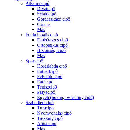
Alkalmi cipő
Divatcipő
Sétálócipő
Gördeszkázó cipő
Csizma
Más
Funkcionális cipő
Diabéteszes cipő
Ortopetikus cipő
Biztonsági cipő
Más
Sportcipő
Kosárlabda cipő
Futballcipő
Felvidító cipő
Futócipő
Teniszcipő
Pályacipő
Egyéb (boxing_wrestling cipő)
Szabadtéri cipő
Túracipő
Nyomvonalas cipő
Trekking cipő
Aqua cipő
Más