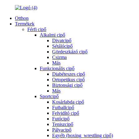
Otthon
Termékek
Férfi cipő
Alkalmi cipő
Divatcipő
Sétálócipő
Gördeszkázó cipő
Csizma
Más
Funkcionális cipő
Diabéteszes cipő
Ortopetikus cipő
Biztonsági cipő
Más
Sportcipő
Kosárlabda cipő
Futballcipő
Felvidító cipő
Futócipő
Teniszcipő
Pályacipő
Egyéb (boxing_wrestling cipő)