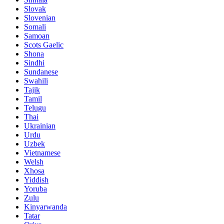
Slovak
Slovenian
Somali
Samoan
Scots Gaelic
Shona
Sindhi
Sundanese
Swahili
Tajik
Tamil
Telugu
Thai
Ukrainian
Urdu
Uzbek
Vietnamese
Welsh
Xhosa
Yiddish
Yoruba
Zulu
Kinyarwanda
Tatar