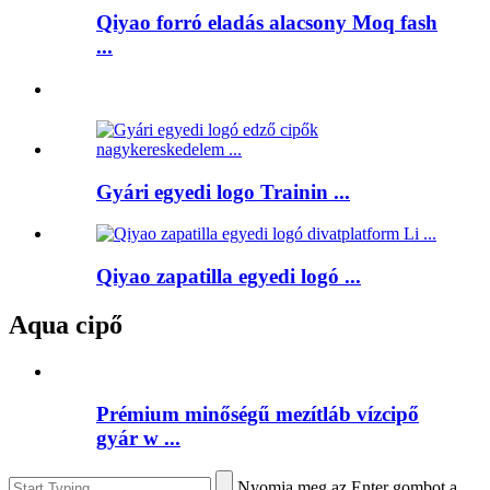
Qiyao forró eladás alacsony Moq fash
...
Gyári egyedi logo Trainin ...
Qiyao zapatilla egyedi logó ...
Aqua cipő
Prémium minőségű mezítláb vízcipő
gyár w ...
Nyomja meg az Enter gombot a