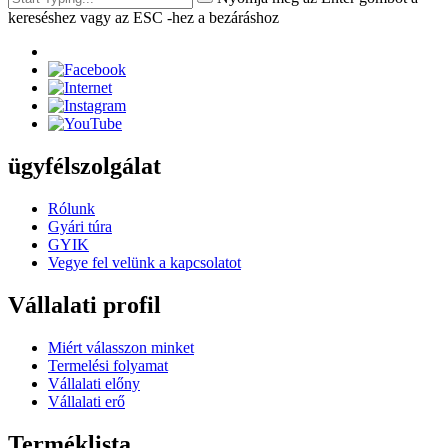
kereséshez vagy az ESC -hez a bezáráshoz
ügyfélszolgálat
Rólunk
Gyári túra
GYIK
Vegye fel velünk a kapcsolatot
Vállalati profil
Miért válasszon minket
Termelési folyamat
Vállalati előny
Vállalati erő
Terméklista