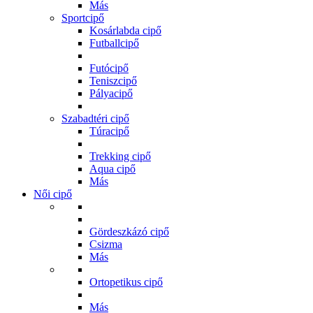
Más
Sportcipő
Kosárlabda cipő
Futballcipő
Futócipő
Teniszcipő
Pályacipő
Szabadtéri cipő
Túracipő
Trekking cipő
Aqua cipő
Más
Női cipő
Gördeszkázó cipő
Csizma
Más
Ortopetikus cipő
Más