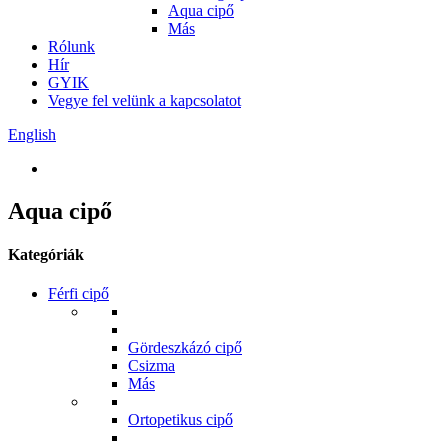
Aqua cipő
Más
Rólunk
Hír
GYIK
Vegye fel velünk a kapcsolatot
English
Aqua cipő
Kategóriák
Férfi cipő
Gördeszkázó cipő
Csizma
Más
Ortopetikus cipő