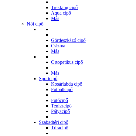
Trekking cipő
Aqua cipő
Más
Női cipő
Gördeszkázó cipő
Csizma
Más
Ortopetikus cipő
Más
Sportcipő
Kosárlabda cipő
Futballcipő
Futócipő
Teniszcipő
Pályacipő
Szabadtéri cipő
Túracipő