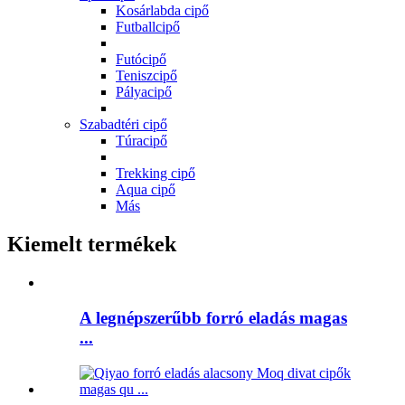
Kosárlabda cipő
Futballcipő
Futócipő
Teniszcipő
Pályacipő
Szabadtéri cipő
Túracipő
Trekking cipő
Aqua cipő
Más
Kiemelt termékek
A legnépszerűbb forró eladás magas
...