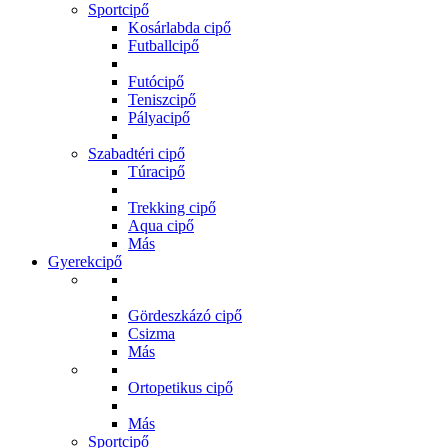
Sportcipő
Kosárlabda cipő
Futballcipő
Futócipő
Teniszcipő
Pályacipő
Szabadtéri cipő
Túracipő
Trekking cipő
Aqua cipő
Más
Gyerekcipő
Gördeszkázó cipő
Csizma
Más
Ortopetikus cipő
Más
Sportcipő