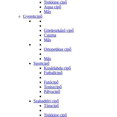
Trekking cipő
Aqua cipő
Más
Gyerekcipő
Gördeszkázó cipő
Csizma
Más
Ortopetikus cipő
Más
Sportcipő
Kosárlabda cipő
Futballcipő
Futócipő
Teniszcipő
Pályacipő
Szabadtéri cipő
Túracipő
Trekking cipő