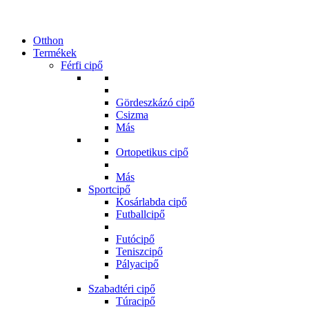
Otthon
Termékek
Férfi cipő
Gördeszkázó cipő
Csizma
Más
Ortopetikus cipő
Más
Sportcipő
Kosárlabda cipő
Futballcipő
Futócipő
Teniszcipő
Pályacipő
Szabadtéri cipő
Túracipő