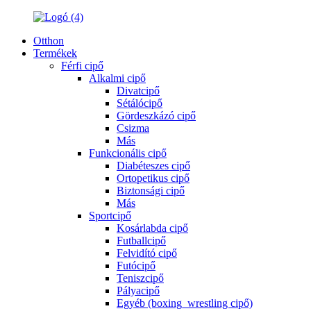
Otthon
Termékek
Férfi cipő
Alkalmi cipő
Divatcipő
Sétálócipő
Gördeszkázó cipő
Csizma
Más
Funkcionális cipő
Diabéteszes cipő
Ortopetikus cipő
Biztonsági cipő
Más
Sportcipő
Kosárlabda cipő
Futballcipő
Felvidító cipő
Futócipő
Teniszcipő
Pályacipő
Egyéb (boxing_wrestling cipő)