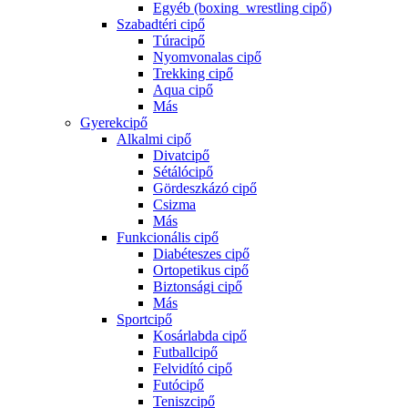
Egyéb (boxing_wrestling cipő)
Szabadtéri cipő
Túracipő
Nyomvonalas cipő
Trekking cipő
Aqua cipő
Más
Gyerekcipő
Alkalmi cipő
Divatcipő
Sétálócipő
Gördeszkázó cipő
Csizma
Más
Funkcionális cipő
Diabéteszes cipő
Ortopetikus cipő
Biztonsági cipő
Más
Sportcipő
Kosárlabda cipő
Futballcipő
Felvidító cipő
Futócipő
Teniszcipő