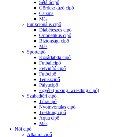
Sétálócipő
Gördeszkázó cipő
Csizma
Más
Funkcionális cipő
Diabéteszes cipő
Ortopetikus cipő
Biztonsági cipő
Más
Sportcipő
Kosárlabda cipő
Futballcipő
Felvidító cipő
Futócipő
Teniszcipő
Pályacipő
Egyéb (boxing_wrestling cipő)
Szabadtéri cipő
Túracipő
Nyomvonalas cipő
Trekking cipő
Aqua cipő
Más
Női cipő
Alkalmi cipő