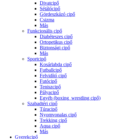
Divatcipő
Sétálócipő
Gördeszkázó cipő
Csizma
Más
Funkcionális cipő
Diabéteszes cipő
Ortopetikus cipő
Biztonsági cipő
Más
Sportcipő
Kosárlabda cipő
Futballcipő
Felvidító cipő
Futócipő
Teniszcipő
Pályacipő
Egyéb (boxing_wrestling cipő)
Szabadtéri cipő
Túracipő
Nyomvonalas cipő
Trekking cipő
Aqua cipő
Más
Gyerekcipő