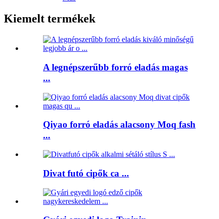
Kiemelt termékek
A legnépszerűbb forró eladás magas
...
Qiyao forró eladás alacsony Moq fash
...
Divat futó cipők ca ...