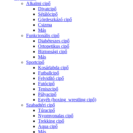
Alkalmi cipő
Divatcipő
Sétálócipő
Gördeszkázó cipő
Csizma
Más
Funkcionális cipő
Diabéteszes cipő
Ortopetikus cipő
Biztonsági cipő
Más
Sportcipő
Kosárlabda cipő
Futballcipő
Felvidító cipő
Futócipő
Teniszcipő
Pályacipő
Egyéb (boxing_wrestling cipő)
Szabadtéri cipő
Túracipő
Nyomvonalas cipő
Trekking cipő
Aqua cipő
Más