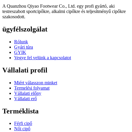
A Quanzhou Qiyao Footwear Co., Ltd. egy profi gyártó, aki
testreszabott sportcipőkre, alkalmi cipőkre és teljesítményű cipőkre
szakosodott.
ügyfélszolgálat
Rólunk
Gyári túra
GYIK
Vegye fel velünk a kapcsolatot
Vállalati profil
Miért válasszon minket
Termelési folyamat
Vállalati előny
Vállalati erő
Terméklista
Férfi cipő
Női cipő