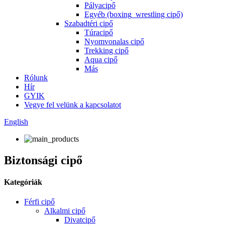
Pályacipő
Egyéb (boxing_wrestling cipő)
Szabadtéri cipő
Túracipő
Nyomvonalas cipő
Trekking cipő
Aqua cipő
Más
Rólunk
Hír
GYIK
Vegye fel velünk a kapcsolatot
English
Biztonsági cipő
Kategóriák
Férfi cipő
Alkalmi cipő
Divatcipő