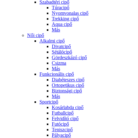
Szabadtéri cipő
Túracipő
Nyomvonalas cipő
Trekking cipő
Aqua cipő
Más
Női cipő
Alkalmi cipő
Divatcipő
Sétálócipő
Gördeszkázó cipő
Csizma
Más
Funkcionális cipő
Diabéteszes cipő
Ortopetikus cipő
Biztonsági cipő
Más
Sportcipő
Kosárlabda cipő
Futballcipő
Felvidító cipő
Futócipő
Teniszcipő
Pályacipő