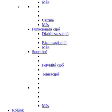
Más
Csizma
Más
Funkcionális cipő
Diabéteszes cipő
Biztonsági cipő
Más
Sportcipő
Felvidító cipő
Teniszcipő
Más
Rólunk