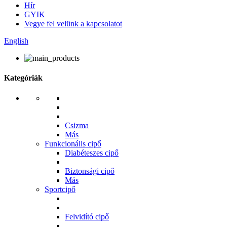
Hír
GYIK
Vegye fel velünk a kapcsolatot
English
Kategóriák
Csizma
Más
Funkcionális cipő
Diabéteszes cipő
Biztonsági cipő
Más
Sportcipő
Felvidító cipő