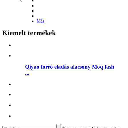
Más
Kiemelt termékek
Qiyao forró eladás alacsony Moq fash
...