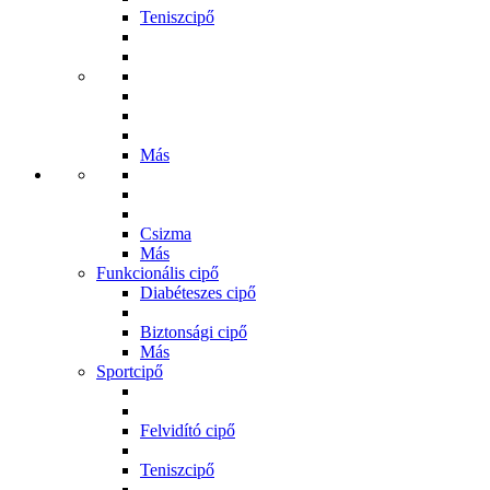
Teniszcipő
Más
Csizma
Más
Funkcionális cipő
Diabéteszes cipő
Biztonsági cipő
Más
Sportcipő
Felvidító cipő
Teniszcipő