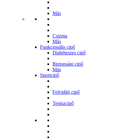
Más
Csizma
Más
Funkcionális cipő
Diabéteszes cipő
Biztonsági cipő
Más
Sportcipő
Felvidító cipő
Teniszcipő