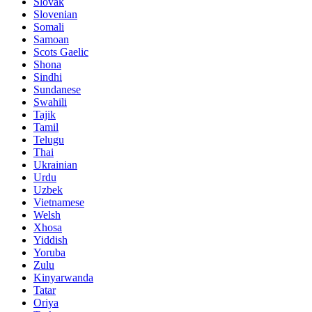
Slovak
Slovenian
Somali
Samoan
Scots Gaelic
Shona
Sindhi
Sundanese
Swahili
Tajik
Tamil
Telugu
Thai
Ukrainian
Urdu
Uzbek
Vietnamese
Welsh
Xhosa
Yiddish
Yoruba
Zulu
Kinyarwanda
Tatar
Oriya