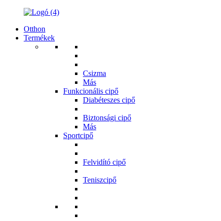
Otthon
Termékek
Csizma
Más
Funkcionális cipő
Diabéteszes cipő
Biztonsági cipő
Más
Sportcipő
Felvidító cipő
Teniszcipő