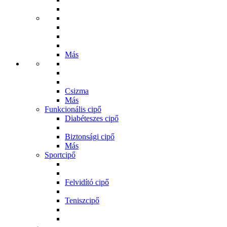
Más
Csizma
Más
Funkcionális cipő
Diabéteszes cipő
Biztonsági cipő
Más
Sportcipő
Felvidító cipő
Teniszcipő