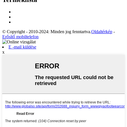
© Copyright - 2010-2024: Minden jog fenntartva.
Oldaltérkép
-
Erősítő mobiltelefon
E -mail küldése
x