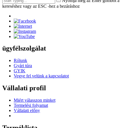
Nyomja meg az Enter gombot a
kereséshez vagy az ESC -hez a bezáráshoz
ügyfélszolgálat
Rólunk
Gyári túra
GYIK
Vegye fel velünk a kapcsolatot
Vállalati profil
Miért válasszon minket
Termelési folyamat
Vállalati előny
Terméklista