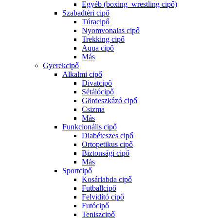
Egyéb (boxing_wrestling cipő)
Szabadtéri cipő
Túracipő
Nyomvonalas cipő
Trekking cipő
Aqua cipő
Más
Gyerekcipő
Alkalmi cipő
Divatcipő
Sétálócipő
Gördeszkázó cipő
Csizma
Más
Funkcionális cipő
Diabéteszes cipő
Ortopetikus cipő
Biztonsági cipő
Más
Sportcipő
Kosárlabda cipő
Futballcipő
Felvidító cipő
Futócipő
Teniszcipő