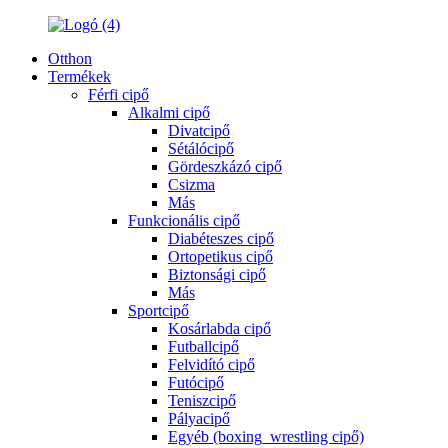
Otthon
Termékek
Férfi cipő
Alkalmi cipő
Divatcipő
Sétálócipő
Gördeszkázó cipő
Csizma
Más
Funkcionális cipő
Diabéteszes cipő
Ortopetikus cipő
Biztonsági cipő
Más
Sportcipő
Kosárlabda cipő
Futballcipő
Felvidító cipő
Futócipő
Teniszcipő
Pályacipő
Egyéb (boxing_wrestling cipő)