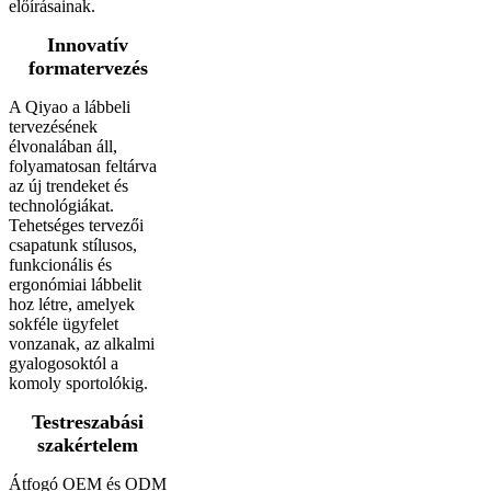
előírásainak.
Innovatív
formatervezés
A Qiyao a lábbeli
tervezésének
élvonalában áll,
folyamatosan feltárva
az új trendeket és
technológiákat.
Tehetséges tervezői
csapatunk stílusos,
funkcionális és
ergonómiai lábbelit
hoz létre, amelyek
sokféle ügyfelet
vonzanak, az alkalmi
gyalogosoktól a
komoly sportolókig.
Testreszabási
szakértelem
Átfogó OEM és ODM