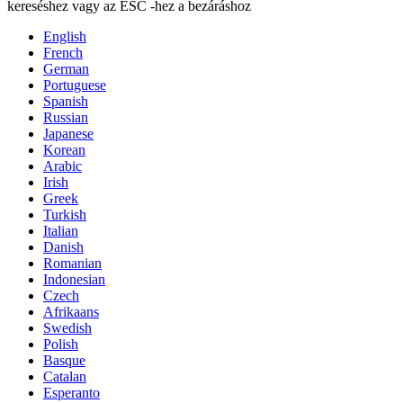
kereséshez vagy az ESC -hez a bezáráshoz
English
French
German
Portuguese
Spanish
Russian
Japanese
Korean
Arabic
Irish
Greek
Turkish
Italian
Danish
Romanian
Indonesian
Czech
Afrikaans
Swedish
Polish
Basque
Catalan
Esperanto