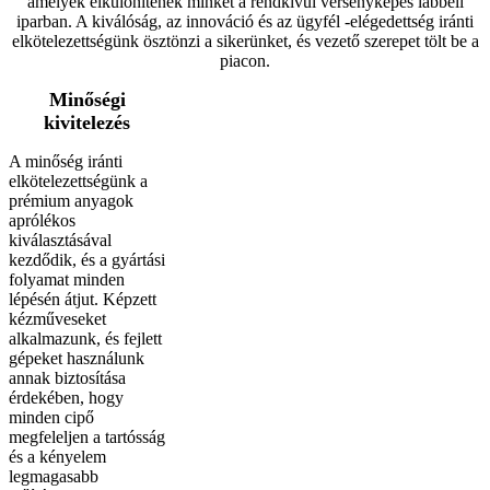
amelyek elkülönítenek minket a rendkívül versenyképes lábbeli
iparban. A kiválóság, az innováció és az ügyfél -elégedettség iránti
elkötelezettségünk ösztönzi a sikerünket, és vezető szerepet tölt be a
piacon.
Minőségi
kivitelezés
A minőség iránti
elkötelezettségünk a
prémium anyagok
aprólékos
kiválasztásával
kezdődik, és a gyártási
folyamat minden
lépésén átjut. Képzett
kézműveseket
alkalmazunk, és fejlett
gépeket használunk
annak biztosítása
érdekében, hogy
minden cipő
megfeleljen a tartósság
és a kényelem
legmagasabb