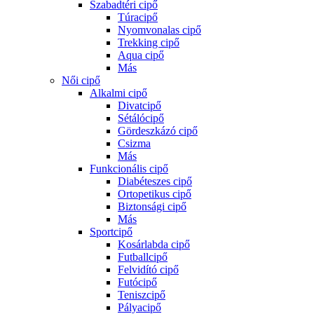
Szabadtéri cipő
Túracipő
Nyomvonalas cipő
Trekking cipő
Aqua cipő
Más
Női cipő
Alkalmi cipő
Divatcipő
Sétálócipő
Gördeszkázó cipő
Csizma
Más
Funkcionális cipő
Diabéteszes cipő
Ortopetikus cipő
Biztonsági cipő
Más
Sportcipő
Kosárlabda cipő
Futballcipő
Felvidító cipő
Futócipő
Teniszcipő
Pályacipő