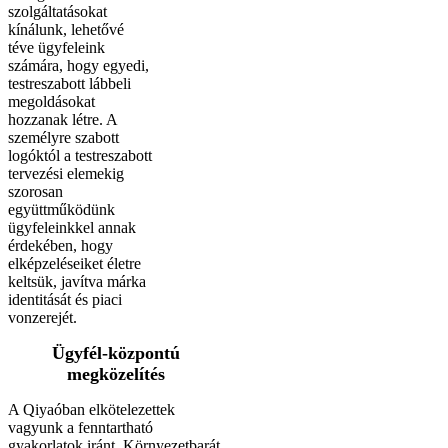
szolgáltatásokat
kínálunk, lehetővé
téve ügyfeleink
számára, hogy egyedi,
testreszabott lábbeli
megoldásokat
hozzanak létre. A
személyre szabott
logóktól a testreszabott
tervezési elemekig
szorosan
együttműködünk
ügyfeleinkkel annak
érdekében, hogy
elképzeléseiket életre
keltsük, javítva márka
identitását és piaci
vonzerejét.
Ügyfél-központú
megközelítés
A Qiyaóban elkötelezettek
vagyunk a fenntartható
gyakorlatok iránt. Környezetbarát