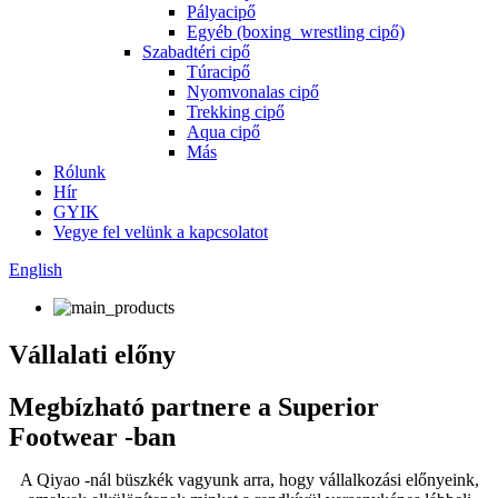
Pályacipő
Egyéb (boxing_wrestling cipő)
Szabadtéri cipő
Túracipő
Nyomvonalas cipő
Trekking cipő
Aqua cipő
Más
Rólunk
Hír
GYIK
Vegye fel velünk a kapcsolatot
English
Vállalati előny
Megbízható partnere a Superior
Footwear -ban
A Qiyao -nál büszkék vagyunk arra, hogy vállalkozási előnyeink,