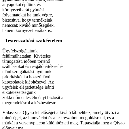
anyagokat építünk és
környezetbarát gyártási
folyamatokat hajtunk végre,
biztosítva, hogy termékeink
nemcsak kiváló minőségűek,
hanem környezetbarátak is.
Testreszabási szakértelem
Ügyfélszolgálatunk
felülmúlhatatlan. Kivételes
támogatást, időben történő
szállításokat és reagáló értékesítés
utáni szolgáltatást nyújtunk
prioritásként a hosszú távú
kapcsolatok kiépítésével. Az
ügyfelek elégedettsége iránti
elkötelezettségünk
zökkenőmentes élményt biztosít a
megrendelésről a kézbesítésre.
Válassza a Qiyao lehetőséget a kiváló lábbelihez, amely ötvözi a
minőséget, az innovációt és a testreszabott megoldásokat, és a
márkát a versenypiacon különbözteti meg. Tapasztalja meg a Qiyao
előnyeit ma.