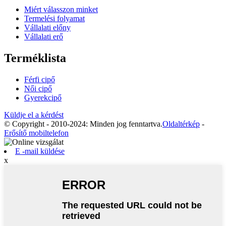
Miért válasszon minket
Termelési folyamat
Vállalati előny
Vállalati erő
Terméklista
Férfi cipő
Női cipő
Gyerekcipő
Küldje el a kérdést
© Copyright - 2010-2024: Minden jog fenntartva.
Oldaltérkép
-
Erősítő mobiltelefon
E -mail küldése
x