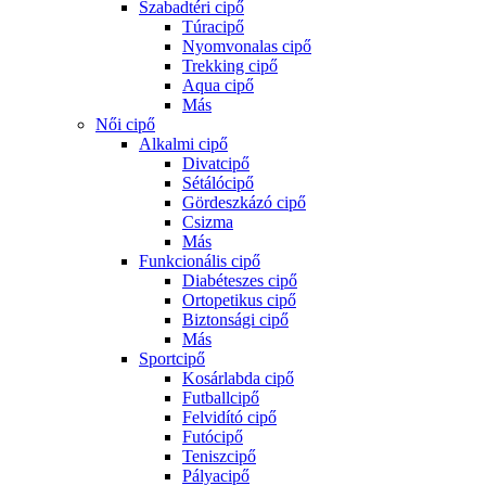
Szabadtéri cipő
Túracipő
Nyomvonalas cipő
Trekking cipő
Aqua cipő
Más
Női cipő
Alkalmi cipő
Divatcipő
Sétálócipő
Gördeszkázó cipő
Csizma
Más
Funkcionális cipő
Diabéteszes cipő
Ortopetikus cipő
Biztonsági cipő
Más
Sportcipő
Kosárlabda cipő
Futballcipő
Felvidító cipő
Futócipő
Teniszcipő
Pályacipő