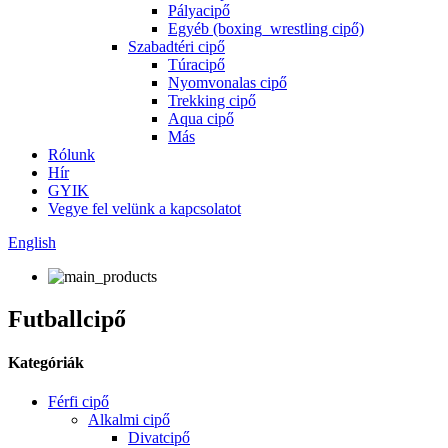
Pályacipő
Egyéb (boxing_wrestling cipő)
Szabadtéri cipő
Túracipő
Nyomvonalas cipő
Trekking cipő
Aqua cipő
Más
Rólunk
Hír
GYIK
Vegye fel velünk a kapcsolatot
English
Futballcipő
Kategóriák
Férfi cipő
Alkalmi cipő
Divatcipő