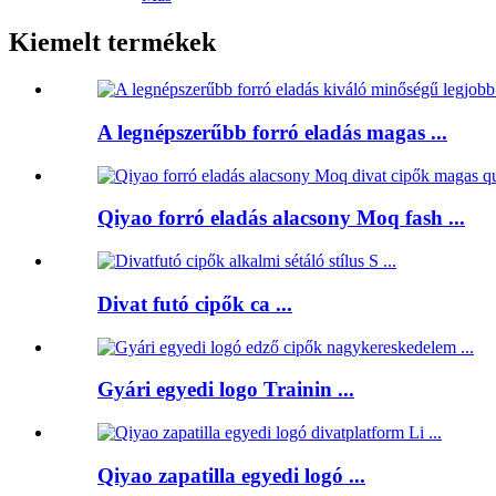
Kiemelt termékek
A legnépszerűbb forró eladás magas ...
Qiyao forró eladás alacsony Moq fash ...
Divat futó cipők ca ...
Gyári egyedi logo Trainin ...
Qiyao zapatilla egyedi logó ...