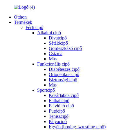
Otthon
Termékek
Férfi cipő
Alkalmi cipő
Divatcipő
Sétálócipő
Gördeszkázó cipő
Csizma
Más
Funkcionális cipő
Diabéteszes cipő
Ortopetikus cipő
Biztonsági cipő
Más
Sportcipő
Kosárlabda cipő
Futballcipő
Felvidító cipő
Futócipő
Teniszcipő
Pályacipő
Egyéb (boxing_wrestling cipő)