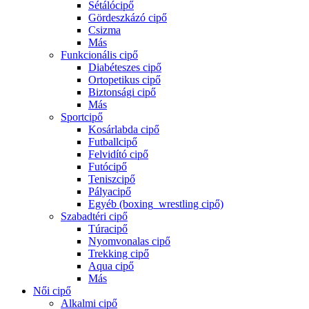
Sétálócipő
Gördeszkázó cipő
Csizma
Más
Funkcionális cipő
Diabéteszes cipő
Ortopetikus cipő
Biztonsági cipő
Más
Sportcipő
Kosárlabda cipő
Futballcipő
Felvidító cipő
Futócipő
Teniszcipő
Pályacipő
Egyéb (boxing_wrestling cipő)
Szabadtéri cipő
Túracipő
Nyomvonalas cipő
Trekking cipő
Aqua cipő
Más
Női cipő
Alkalmi cipő