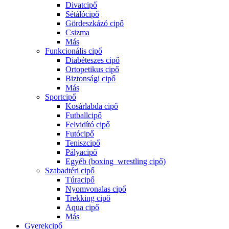
Divatcipő
Sétálócipő
Gördeszkázó cipő
Csizma
Más
Funkcionális cipő
Diabéteszes cipő
Ortopetikus cipő
Biztonsági cipő
Más
Sportcipő
Kosárlabda cipő
Futballcipő
Felvidító cipő
Futócipő
Teniszcipő
Pályacipő
Egyéb (boxing_wrestling cipő)
Szabadtéri cipő
Túracipő
Nyomvonalas cipő
Trekking cipő
Aqua cipő
Más
Gyerekcipő