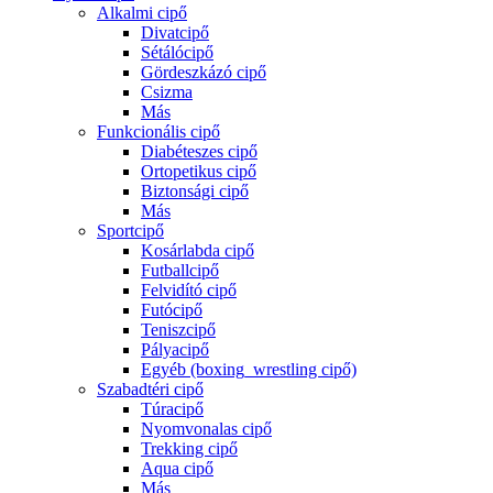
Alkalmi cipő
Divatcipő
Sétálócipő
Gördeszkázó cipő
Csizma
Más
Funkcionális cipő
Diabéteszes cipő
Ortopetikus cipő
Biztonsági cipő
Más
Sportcipő
Kosárlabda cipő
Futballcipő
Felvidító cipő
Futócipő
Teniszcipő
Pályacipő
Egyéb (boxing_wrestling cipő)
Szabadtéri cipő
Túracipő
Nyomvonalas cipő
Trekking cipő
Aqua cipő
Más