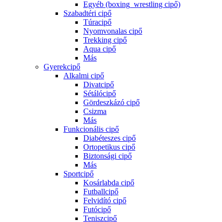
Egyéb (boxing_wrestling cipő)
Szabadtéri cipő
Túracipő
Nyomvonalas cipő
Trekking cipő
Aqua cipő
Más
Gyerekcipő
Alkalmi cipő
Divatcipő
Sétálócipő
Gördeszkázó cipő
Csizma
Más
Funkcionális cipő
Diabéteszes cipő
Ortopetikus cipő
Biztonsági cipő
Más
Sportcipő
Kosárlabda cipő
Futballcipő
Felvidító cipő
Futócipő
Teniszcipő