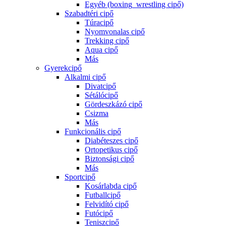
Egyéb (boxing_wrestling cipő)
Szabadtéri cipő
Túracipő
Nyomvonalas cipő
Trekking cipő
Aqua cipő
Más
Gyerekcipő
Alkalmi cipő
Divatcipő
Sétálócipő
Gördeszkázó cipő
Csizma
Más
Funkcionális cipő
Diabéteszes cipő
Ortopetikus cipő
Biztonsági cipő
Más
Sportcipő
Kosárlabda cipő
Futballcipő
Felvidító cipő
Futócipő
Teniszcipő