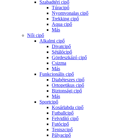
Szabadtéri cipő
Túracipő
Nyomvonalas cipő
Trekking cipő
Aqua cipő
Más
Női cipő
Alkalmi cipő
Divatcipő
Sétálócipő
Gördeszkázó cipő
Csizma
Más
Funkcionális cipő
Diabéteszes cipő
Ortopetikus cipő
Biztonsági cipő
Más
Sportcipő
Kosárlabda cipő
Futballcipő
Felvidító cipő
Futócipő
Teniszcipő
Pályacipő