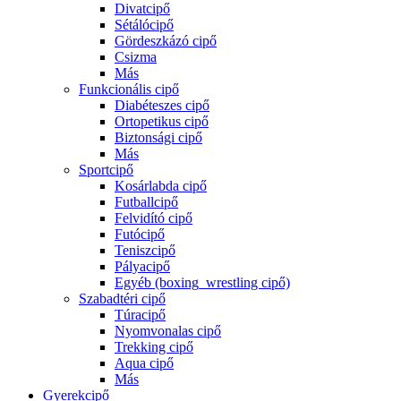
Divatcipő
Sétálócipő
Gördeszkázó cipő
Csizma
Más
Funkcionális cipő
Diabéteszes cipő
Ortopetikus cipő
Biztonsági cipő
Más
Sportcipő
Kosárlabda cipő
Futballcipő
Felvidító cipő
Futócipő
Teniszcipő
Pályacipő
Egyéb (boxing_wrestling cipő)
Szabadtéri cipő
Túracipő
Nyomvonalas cipő
Trekking cipő
Aqua cipő
Más
Gyerekcipő