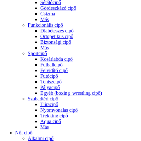
Sétálócipő
Gördeszkázó cipő
Csizma
Más
Funkcionális cipő
Diabéteszes cipő
Ortopetikus cipő
Biztonsági cipő
Más
Sportcipő
Kosárlabda cipő
Futballcipő
Felvidító cipő
Futócipő
Teniszcipő
Pályacipő
Egyéb (boxing_wrestling cipő)
Szabadtéri cipő
Túracipő
Nyomvonalas cipő
Trekking cipő
Aqua cipő
Más
Női cipő
Alkalmi cipő