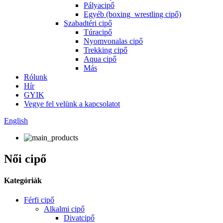
Pályacipő
Egyéb (boxing_wrestling cipő)
Szabadtéri cipő
Túracipő
Nyomvonalas cipő
Trekking cipő
Aqua cipő
Más
Rólunk
Hír
GYIK
Vegye fel velünk a kapcsolatot
English
Női cipő
Kategóriák
Férfi cipő
Alkalmi cipő
Divatcipő