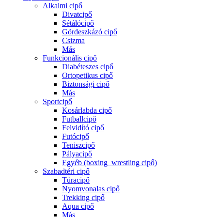
Alkalmi cipő
Divatcipő
Sétálócipő
Gördeszkázó cipő
Csizma
Más
Funkcionális cipő
Diabéteszes cipő
Ortopetikus cipő
Biztonsági cipő
Más
Sportcipő
Kosárlabda cipő
Futballcipő
Felvidító cipő
Futócipő
Teniszcipő
Pályacipő
Egyéb (boxing_wrestling cipő)
Szabadtéri cipő
Túracipő
Nyomvonalas cipő
Trekking cipő
Aqua cipő
Más