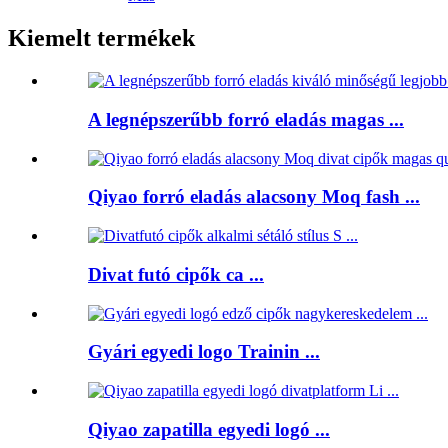
Kiemelt termékek
A legnépszerűbb forró eladás magas ...
Qiyao forró eladás alacsony Moq fash ...
Divat futó cipők ca ...
Gyári egyedi logo Trainin ...
Qiyao zapatilla egyedi logó ...