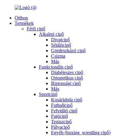
Otthon
Termékek
Férfi cipő
Alkalmi cipő
Divatcipő
Sétálócipő
Gördeszkázó cipő
Csizma
Más
Funkcionális cipő
Diabéteszes cipő
Ortopetikus cipő
Biztonsági cipő
Más
Sportcipő
Kosárlabda cipő
Futballcipő
Felvidító cipő
Futócipő
Teniszcipő
Pályacipő
Egyéb (boxing_wrestling cipő)