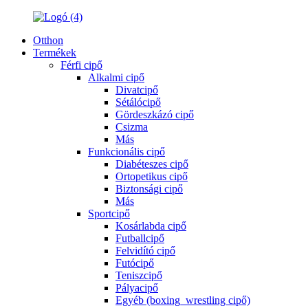
Otthon
Termékek
Férfi cipő
Alkalmi cipő
Divatcipő
Sétálócipő
Gördeszkázó cipő
Csizma
Más
Funkcionális cipő
Diabéteszes cipő
Ortopetikus cipő
Biztonsági cipő
Más
Sportcipő
Kosárlabda cipő
Futballcipő
Felvidító cipő
Futócipő
Teniszcipő
Pályacipő
Egyéb (boxing_wrestling cipő)