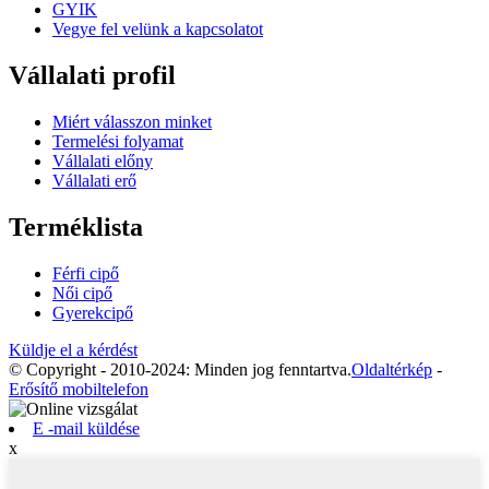
GYIK
Vegye fel velünk a kapcsolatot
Vállalati profil
Miért válasszon minket
Termelési folyamat
Vállalati előny
Vállalati erő
Terméklista
Férfi cipő
Női cipő
Gyerekcipő
Küldje el a kérdést
© Copyright - 2010-2024: Minden jog fenntartva.
Oldaltérkép
-
Erősítő mobiltelefon
E -mail küldése
x