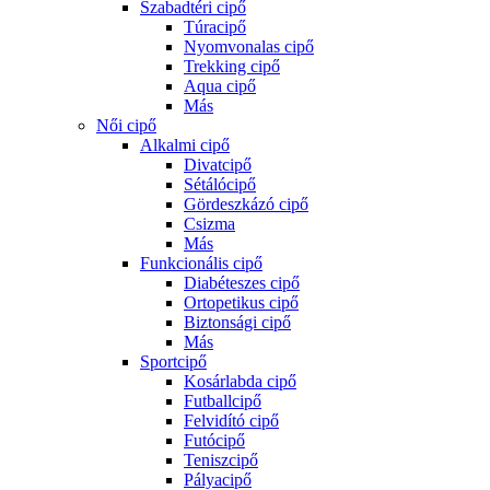
Szabadtéri cipő
Túracipő
Nyomvonalas cipő
Trekking cipő
Aqua cipő
Más
Női cipő
Alkalmi cipő
Divatcipő
Sétálócipő
Gördeszkázó cipő
Csizma
Más
Funkcionális cipő
Diabéteszes cipő
Ortopetikus cipő
Biztonsági cipő
Más
Sportcipő
Kosárlabda cipő
Futballcipő
Felvidító cipő
Futócipő
Teniszcipő
Pályacipő