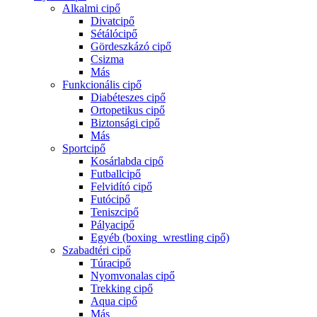
Alkalmi cipő
Divatcipő
Sétálócipő
Gördeszkázó cipő
Csizma
Más
Funkcionális cipő
Diabéteszes cipő
Ortopetikus cipő
Biztonsági cipő
Más
Sportcipő
Kosárlabda cipő
Futballcipő
Felvidító cipő
Futócipő
Teniszcipő
Pályacipő
Egyéb (boxing_wrestling cipő)
Szabadtéri cipő
Túracipő
Nyomvonalas cipő
Trekking cipő
Aqua cipő
Más