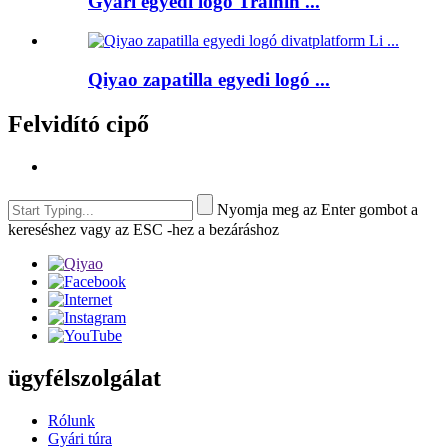
Gyári egyedi logo Trainin ...
Qiyao zapatilla egyedi logó ...
Felvidító cipő
Nyomja meg az Enter gombot a
kereséshez vagy az ESC -hez a bezáráshoz
ügyfélszolgálat
Rólunk
Gyári túra