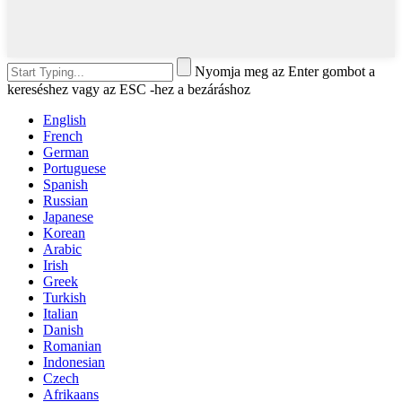
Nyomja meg az Enter gombot a
kereséshez vagy az ESC -hez a bezáráshoz
English
French
German
Portuguese
Spanish
Russian
Japanese
Korean
Arabic
Irish
Greek
Turkish
Italian
Danish
Romanian
Indonesian
Czech
Afrikaans