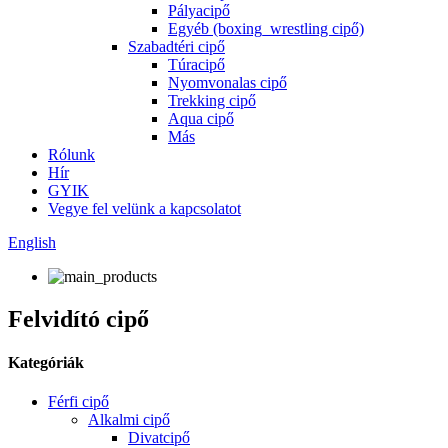
Pályacipő
Egyéb (boxing_wrestling cipő)
Szabadtéri cipő
Túracipő
Nyomvonalas cipő
Trekking cipő
Aqua cipő
Más
Rólunk
Hír
GYIK
Vegye fel velünk a kapcsolatot
English
Felvidító cipő
Kategóriák
Férfi cipő
Alkalmi cipő
Divatcipő