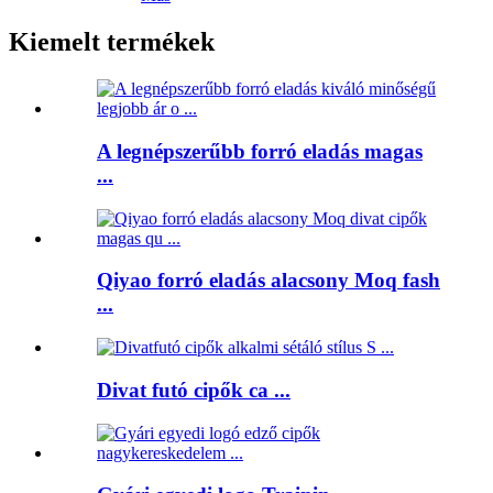
Kiemelt termékek
A legnépszerűbb forró eladás magas
...
Qiyao forró eladás alacsony Moq fash
...
Divat futó cipők ca ...