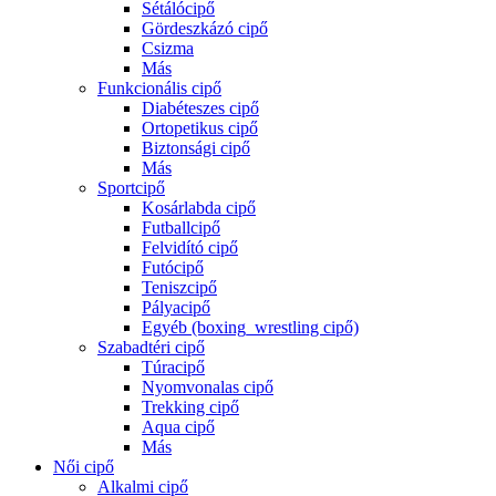
Sétálócipő
Gördeszkázó cipő
Csizma
Más
Funkcionális cipő
Diabéteszes cipő
Ortopetikus cipő
Biztonsági cipő
Más
Sportcipő
Kosárlabda cipő
Futballcipő
Felvidító cipő
Futócipő
Teniszcipő
Pályacipő
Egyéb (boxing_wrestling cipő)
Szabadtéri cipő
Túracipő
Nyomvonalas cipő
Trekking cipő
Aqua cipő
Más
Női cipő
Alkalmi cipő