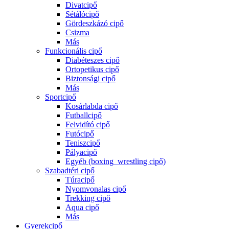
Divatcipő
Sétálócipő
Gördeszkázó cipő
Csizma
Más
Funkcionális cipő
Diabéteszes cipő
Ortopetikus cipő
Biztonsági cipő
Más
Sportcipő
Kosárlabda cipő
Futballcipő
Felvidító cipő
Futócipő
Teniszcipő
Pályacipő
Egyéb (boxing_wrestling cipő)
Szabadtéri cipő
Túracipő
Nyomvonalas cipő
Trekking cipő
Aqua cipő
Más
Gyerekcipő