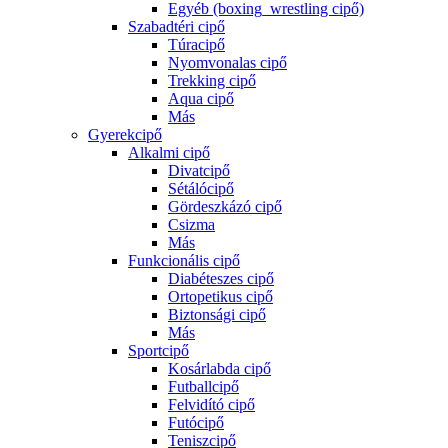
Egyéb (boxing_wrestling cipő)
Szabadtéri cipő
Túracipő
Nyomvonalas cipő
Trekking cipő
Aqua cipő
Más
Gyerekcipő
Alkalmi cipő
Divatcipő
Sétálócipő
Gördeszkázó cipő
Csizma
Más
Funkcionális cipő
Diabéteszes cipő
Ortopetikus cipő
Biztonsági cipő
Más
Sportcipő
Kosárlabda cipő
Futballcipő
Felvidító cipő
Futócipő
Teniszcipő