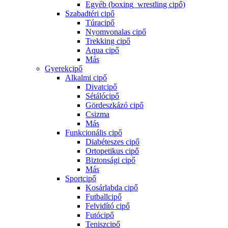
Egyéb (boxing_wrestling cipő)
Szabadtéri cipő
Túracipő
Nyomvonalas cipő
Trekking cipő
Aqua cipő
Más
Gyerekcipő
Alkalmi cipő
Divatcipő
Sétálócipő
Gördeszkázó cipő
Csizma
Más
Funkcionális cipő
Diabéteszes cipő
Ortopetikus cipő
Biztonsági cipő
Más
Sportcipő
Kosárlabda cipő
Futballcipő
Felvidító cipő
Futócipő
Teniszcipő