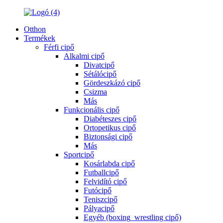
Otthon
Termékek
Férfi cipő
Alkalmi cipő
Divatcipő
Sétálócipő
Gördeszkázó cipő
Csizma
Más
Funkcionális cipő
Diabéteszes cipő
Ortopetikus cipő
Biztonsági cipő
Más
Sportcipő
Kosárlabda cipő
Futballcipő
Felvidító cipő
Futócipő
Teniszcipő
Pályacipő
Egyéb (boxing_wrestling cipő)