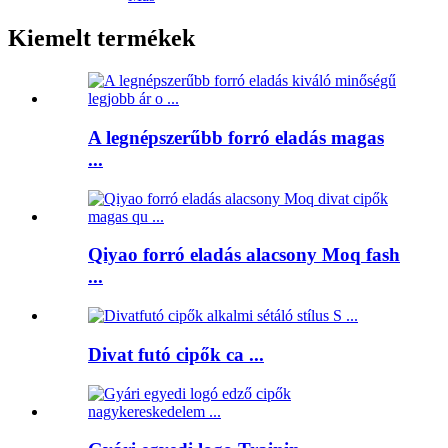
Kiemelt termékek
A legnépszerűbb forró eladás magas
...
Qiyao forró eladás alacsony Moq fash
...
Divat futó cipők ca ...