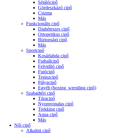
Sétálócipő
Gördeszkázó cipő
Csizma
Más
Funkcionális cipő
Diabéteszes cipő
Ortopetikus cipő
Biztonsági cipő
Más
Sportcipő
Kosárlabda cipő
Futballcipő
Felvidító cipő
Futócipő
Teniszcipő
Pályacipő
Egyéb (boxing_wrestling cipő)
Szabadtéri cipő
Túracipő
Nyomvonalas cipő
Trekking cipő
Aqua cipő
Más
Női cipő
Alkalmi cipő