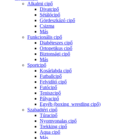
Alkalmi cipő
Divatcipő
Sétálócipő
Gördeszkázó cipő
Csizma
Más
Funkcionális cipő
Diabéteszes cipő
Ortopetikus cipő
Biztonsági cipő
Más
Sportcipő
Kosárlabda cipő
Futballcipő
Felvidító cipő
Futócipő
Teniszcipő
Pályacipő
Egyéb (boxing_wrestling cipő)
Szabadtéri cipő
Túracipő
Nyomvonalas cipő
Trekking cipő
Aqua cipő
Más