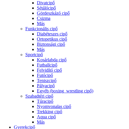
Divatcipő
Sétálócipő
Gördeszkázó cipő
Csizma
Más
Funkcionális cipő
Diabéteszes cipő
Ortopetikus cipő
Biztonsági cipő
Más
Sportcipő
Kosárlabda cipő
Futballcipő
Felvidító cipő
Futócipő
Teniszcipő
Pályacipő
Egyéb (boxing_wrestling cipő)
Szabadtéri cipő
Túracipő
Nyomvonalas cipő
Trekking cipő
Aqua cipő
Más
Gyerekcipő