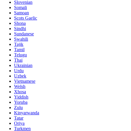
Slovenian
Somali
Samoan
Scots Gaelic
Shona
Sindhi
Sundanese
Swahili
Tajik
Tamil
Telugu
Thai
Ukrainian
Urdu
Uzbek
Vietnamese
Welsh
Xhosa
Yiddish
Yoruba
Zulu
Kinyarwanda
Tatar
Oriya
Turkmen