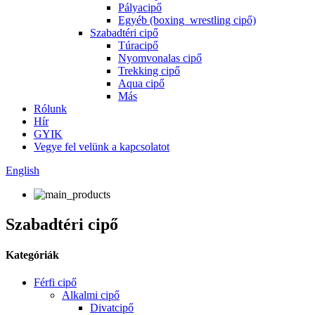
Pályacipő
Egyéb (boxing_wrestling cipő)
Szabadtéri cipő
Túracipő
Nyomvonalas cipő
Trekking cipő
Aqua cipő
Más
Rólunk
Hír
GYIK
Vegye fel velünk a kapcsolatot
English
Szabadtéri cipő
Kategóriák
Férfi cipő
Alkalmi cipő
Divatcipő