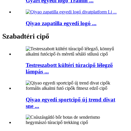
Gyári egyedi logo Trainin ...
Qiyao zapatilla egyedi logó ...
Szabadtéri cipő
Testreszabott kültéri túracipő lélegző
lámpás ...
Qiyao egyedi sportcipő új trend divat
sne ...