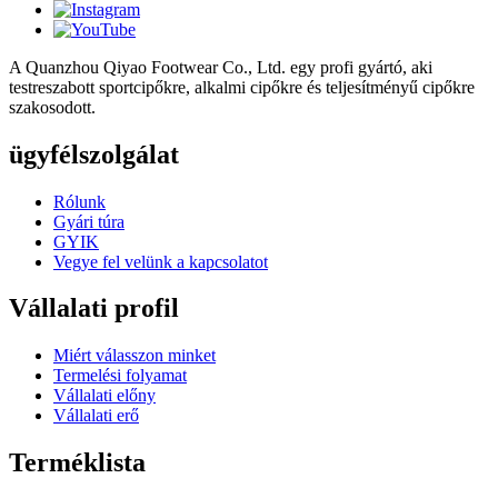
A Quanzhou Qiyao Footwear Co., Ltd. egy profi gyártó, aki
testreszabott sportcipőkre, alkalmi cipőkre és teljesítményű cipőkre
szakosodott.
ügyfélszolgálat
Rólunk
Gyári túra
GYIK
Vegye fel velünk a kapcsolatot
Vállalati profil
Miért válasszon minket
Termelési folyamat
Vállalati előny
Vállalati erő
Terméklista