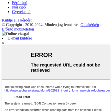
Férfi cipő
Női cipő
Gyerekcipő
Küldje el a kérdést
© Copyright - 2010-2024: Minden jog fenntartva.
Oldaltérkép
-
Erősítő mobiltelefon
E -mail küldése
x