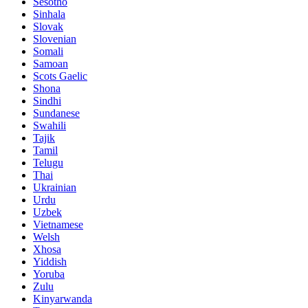
Sesotho
Sinhala
Slovak
Slovenian
Somali
Samoan
Scots Gaelic
Shona
Sindhi
Sundanese
Swahili
Tajik
Tamil
Telugu
Thai
Ukrainian
Urdu
Uzbek
Vietnamese
Welsh
Xhosa
Yiddish
Yoruba
Zulu
Kinyarwanda