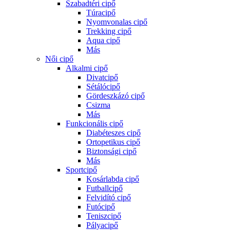
Szabadtéri cipő
Túracipő
Nyomvonalas cipő
Trekking cipő
Aqua cipő
Más
Női cipő
Alkalmi cipő
Divatcipő
Sétálócipő
Gördeszkázó cipő
Csizma
Más
Funkcionális cipő
Diabéteszes cipő
Ortopetikus cipő
Biztonsági cipő
Más
Sportcipő
Kosárlabda cipő
Futballcipő
Felvidító cipő
Futócipő
Teniszcipő
Pályacipő