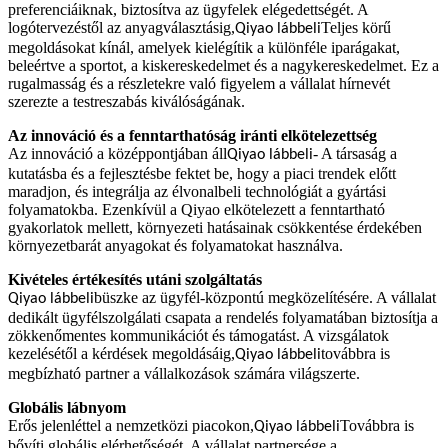
preferenciáiknak, biztosítva az ügyfelek elégedettségét. A
logótervezéstől az anyagválasztásig,
Teljes körű
Qiyao lábbeli
megoldásokat kínál, amelyek kielégítik a különféle iparágakat,
beleértve a sportot, a kiskereskedelmet és a nagykereskedelmet. Ez a
rugalmasság és a részletekre való figyelem a vállalat hírnevét
szerezte a testreszabás kiválóságának.
Az innováció és a fenntarthatóság iránti elkötelezettség
Az innováció a középpontjában áll
- A társaság a
Qiyao lábbeli
kutatásba és a fejlesztésbe fektet be, hogy a piaci trendek előtt
maradjon, és integrálja az élvonalbeli technológiát a gyártási
folyamatokba. Ezenkívül a Qiyao elkötelezett a fenntartható
gyakorlatok mellett, környezeti hatásainak csökkentése érdekében
környezetbarát anyagokat és folyamatokat használva.
Kivételes értékesítés utáni szolgáltatás
büszke az ügyfél-központú megközelítésére. A vállalat
Qiyao lábbeli
dedikált ügyfélszolgálati csapata a rendelés folyamatában biztosítja a
zökkenőmentes kommunikációt és támogatást. A vizsgálatok
kezelésétől a kérdések megoldásáig,
továbbra is
Qiyao lábbeli
megbízható partner a vállalkozások számára világszerte.
Globális lábnyom
Erős jelenléttel a nemzetközi piacokon,
Továbbra is
Qiyao lábbeli
bővíti globális elérhetőségét. A vállalat partnersége a