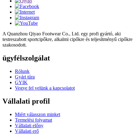
A Quanzhou Qiyao Footwear Co., Ltd. egy profi gyártó, aki
testreszabott sportcipőkre, alkalmi cipőkre és teljesítményű cipőkre
szakosodott.
ügyfélszolgálat
Rólunk
Gyári túra
GYIK
Vegye fel velünk a kapcsolatot
Vállalati profil
Miért válasszon minket
Termelési folyamat
Vállalati előny
Vállalati erő