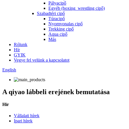
Pályacipő
Egyéb (boxing_wrestling cipő)
Szabadtéri cipő
Túracipő
Nyomvonalas cipő
Trekking cipő
Aqua cipő
Más
Rólunk
Hír
GYIK
Vegye fel velünk a kapcsolatot
English
A qiyao lábbeli erejének bemutatása
Hír
Vállalati hírek
Ipari hírek