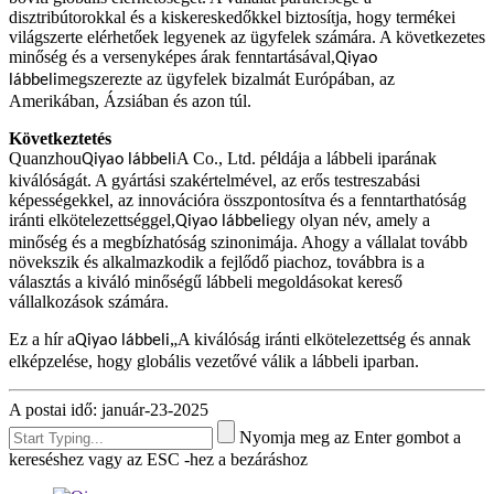
disztribútorokkal és a kiskereskedőkkel biztosítja, hogy termékei
világszerte elérhetőek legyenek az ügyfelek számára. A következetes
minőség és a versenyképes árak fenntartásával,
Qiyao
megszerezte az ügyfelek bizalmát Európában, az
lábbeli
Amerikában, Ázsiában és azon túl.
Következtetés
Quanzhou
A Co., Ltd. példája a lábbeli iparának
Qiyao lábbeli
kiválóságát. A gyártási szakértelmével, az erős testreszabási
képességekkel, az innovációra összpontosítva és a fenntarthatóság
iránti elkötelezettséggel,
egy olyan név, amely a
Qiyao lábbeli
minőség és a megbízhatóság szinonimája. Ahogy a vállalat tovább
növekszik és alkalmazkodik a fejlődő piachoz, továbbra is a
választás a kiváló minőségű lábbeli megoldásokat kereső
vállalkozások számára.
Ez a hír a
„A kiválóság iránti elkötelezettség és annak
Qiyao lábbeli
elképzelése, hogy globális vezetővé válik a lábbeli iparban.
A postai idő: január-23-2025
Nyomja meg az Enter gombot a
kereséshez vagy az ESC -hez a bezáráshoz