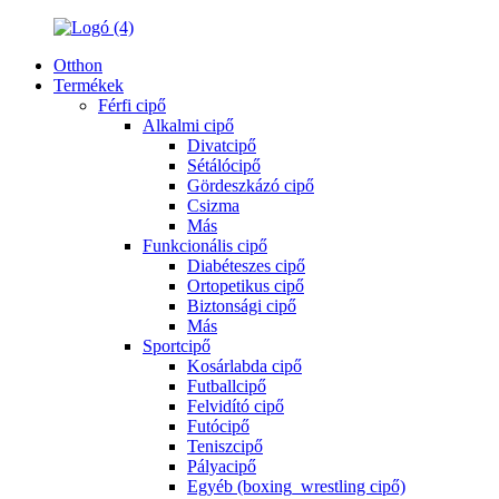
Otthon
Termékek
Férfi cipő
Alkalmi cipő
Divatcipő
Sétálócipő
Gördeszkázó cipő
Csizma
Más
Funkcionális cipő
Diabéteszes cipő
Ortopetikus cipő
Biztonsági cipő
Más
Sportcipő
Kosárlabda cipő
Futballcipő
Felvidító cipő
Futócipő
Teniszcipő
Pályacipő
Egyéb (boxing_wrestling cipő)