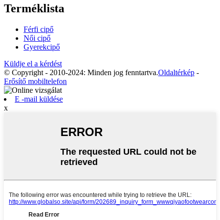
Terméklista
Férfi cipő
Női cipő
Gyerekcipő
Küldje el a kérdést
© Copyright - 2010-2024: Minden jog fenntartva.
Oldaltérkép
-
Erősítő mobiltelefon
E -mail küldése
x