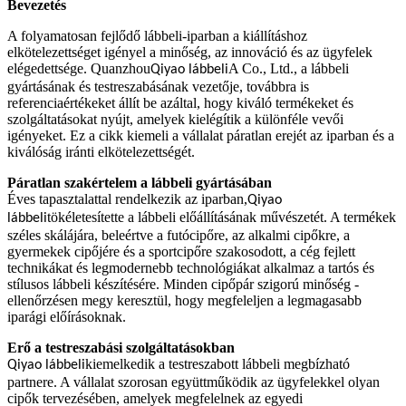
Bevezetés
A folyamatosan fejlődő lábbeli-iparban a kiállításhoz
elkötelezettséget igényel a minőség, az innováció és az ügyfelek
elégedettsége. Quanzhou
A Co., Ltd., a lábbeli
Qiyao lábbeli
gyártásának és testreszabásának vezetője, továbbra is
referenciaértékeket állít be azáltal, hogy kiváló termékeket és
szolgáltatásokat nyújt, amelyek kielégítik a különféle vevői
igényeket. Ez a cikk kiemeli a vállalat páratlan erejét az iparban és a
kiválóság iránti elkötelezettségét.
Páratlan szakértelem a lábbeli gyártásában
Éves tapasztalattal rendelkezik az iparban,
Qiyao
tökéletesítette a lábbeli előállításának művészetét. A termékek
lábbeli
széles skálájára, beleértve a futócipőre, az alkalmi cipőkre, a
gyermekek cipőjére és a sportcipőre szakosodott, a cég fejlett
technikákat és legmodernebb technológiákat alkalmaz a tartós és
stílusos lábbeli készítésére. Minden cipőpár szigorú minőség -
ellenőrzésen megy keresztül, hogy megfeleljen a legmagasabb
iparági előírásoknak.
Erő a testreszabási szolgáltatásokban
kiemelkedik a testreszabott lábbeli megbízható
Qiyao lábbeli
partnere. A vállalat szorosan együttműködik az ügyfelekkel olyan
cipők tervezésében, amelyek megfelelnek az egyedi