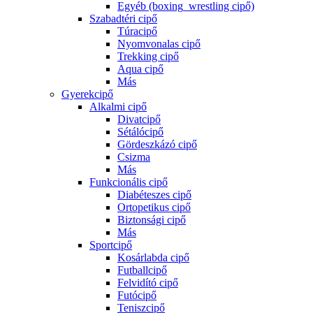
Egyéb (boxing_wrestling cipő)
Szabadtéri cipő
Túracipő
Nyomvonalas cipő
Trekking cipő
Aqua cipő
Más
Gyerekcipő
Alkalmi cipő
Divatcipő
Sétálócipő
Gördeszkázó cipő
Csizma
Más
Funkcionális cipő
Diabéteszes cipő
Ortopetikus cipő
Biztonsági cipő
Más
Sportcipő
Kosárlabda cipő
Futballcipő
Felvidító cipő
Futócipő
Teniszcipő